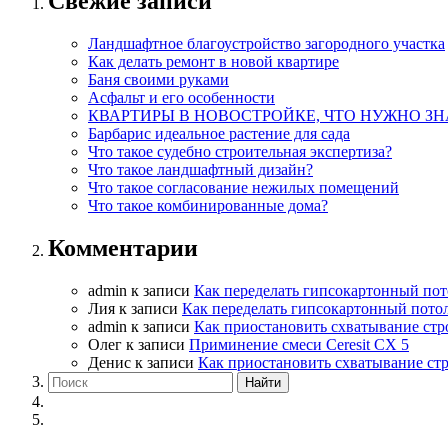
Свежие записи
Ландшафтное благоустройство загородного участка
Как делать ремонт в новой квартире
Баня своими руками
Асфальт и его особенности
КВАРТИРЫ В НОВОСТРОЙКЕ, ЧТО НУЖНО ЗН
Барбарис идеальное растение для сада
Что такое судебно строительная экспертиза?
Что такое ландшафтный дизайн?
Что такое согласование нежилых помещений
Что такое комбинированные дома?
Комментарии
admin
к записи
Как переделать гипсокартонный пот
Лия
к записи
Как переделать гипсокартонный пото
admin
к записи
Как приостановить схватывание стр
Олег
к записи
Приминение смеси Ceresit СХ 5
Денис
к записи
Как приостановить схватывание ст