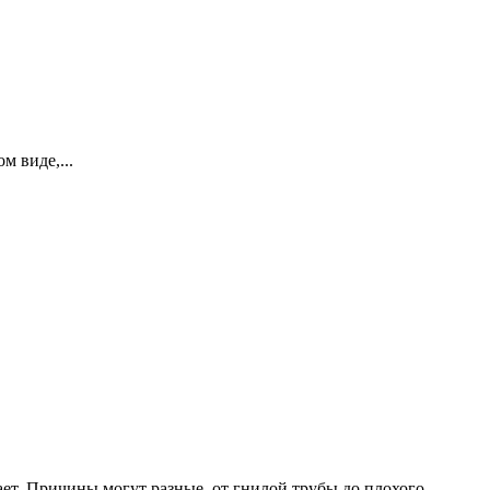
м виде,...
кает. Причины могут разные, от гнилой трубы до плохого