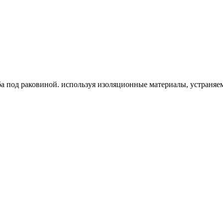
а под раковиной. используя изоляционные материалы, устраняем т