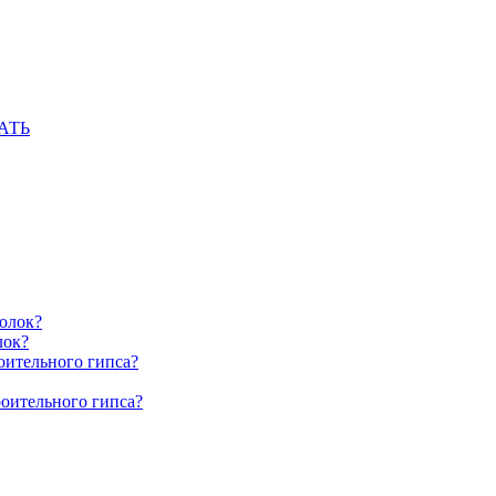
АТЬ
олок?
лок?
оительного гипса?
роительного гипса?