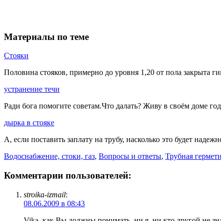
Материалы по теме
Стояки
Половина стояков, примерно до уровня 1,20 от пола закрыта ги
устранение течи
Ради бога помогите советам.Что далать? Живу в своём доме год 
дырка в стояке
А, если поставить заплату на трубу, насколько это будет надеж
Водоснабжение, стоки, газ
,
Вопросы и ответы
,
Трубная гермет
Комментарии пользователей:
stroika-izmail
:
08.06.2009 в 08:43
Vika, как Вы должны понимать, ни я, ни кто другой не зн