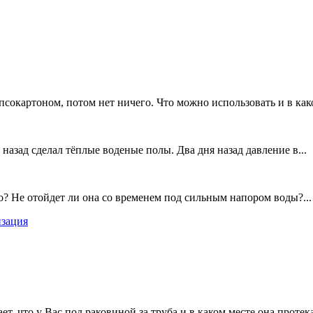
псокартоном, потом нет ничего. Что можно использовать и в како
назад сделал тёплые воденые полы. Два дня назад давление в...
но? Не отойдет ли она со временем под сильным напором воды?...
изация
ает, что у Вас под раковиной за труба и в каком месте она проте