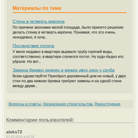
Материалы по теме
Стена в четверть кирпича
По причине экономии жилой площади, было принято решение
делать стенку в четверть кирпича. Понимая, что это очень
ненадежно, я хочу...
Последствия потопа
У меня недавно в квартире вырвало трубу горячей воды,
соответственно, в квартире случился потоп. Ну худо-бедно его
убрали. Но вот...
Замена бревен нижних и между двух окон у сруба
Всем здравствуйте! Приобрел деревянный дом не новый, у двух
стен по два нижних бревна требуют замены и на одной стене
между двумя...
Вопросы и ответы
,
Организация строительства
,
Реконструкция
Комментарии пользователей:
aleks72
27.03.2013 в 02:52