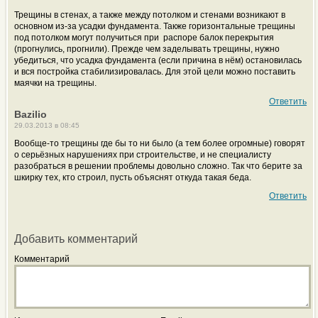
Трещины в стенах, а также между потолком и стенами возникают в
основном из-за усадки фундамента. Также горизонтальные трещины
под потолком могут получиться при распоре балок перекрытия
(прогнулись, прогнили). Прежде чем заделывать трещины, нужно
убедиться, что усадка фундамента (если причина в нём) остановилась
и вся постройка стабилизировалась. Для этой цели можно поставить
маячки на трещины.
Ответить
Bazilio
29.03.2013 в 08:45
Вообще-то трещины где бы то ни было (а тем более огромные) говорят
о серьёзных нарушениях при строительстве, и не специалисту
разобраться в решении проблемы довольно сложно. Так что берите за
шкирку тех, кто строил, пусть объяснят откуда такая беда.
Ответить
Добавить комментарий
Комментарий