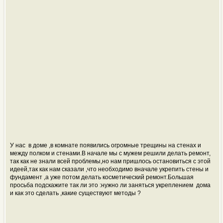
У нас в доме ,в комнате появились огромные трещины на стенах и
между полком и стенами.В начале мы с мужем решили делать ремонт,
так как не знали всей проблемы,но нам пришлось остановиться с этой
идеей,так как нам сказали ,что необходимо вначале укрепить стены и
фундамент ,а уже потом делать косметический ремонт.Большая
просьба подскажите так ли это :нужно ли заняться укреплением дома
и как это сделать ,какие существуют методы ?