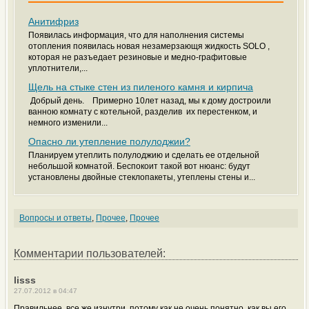
Анитифриз
Появилась информация, что для наполнения системы
отопления появилась новая незамерзающя жидкость SOLO ,
которая не разъедает резиновые и медно-графитовые
уплотнители,...
Щель на стыке стен из пиленого камня и кирпича
Добрый день. Примерно 10лет назад, мы к дому достроили
ванною комнату с котельной, разделив их перестенком, и
немного изменили...
Опасно ли утепление полулоджии?
Планируем утеплить полулоджию и сделать ее отдельной
небольшой комнатой. Беспокоит такой вот нюанс: будут
установлены двойные стеклопакеты, утеплены стены и...
Вопросы и ответы
,
Прочее
,
Прочее
Комментарии пользователей:
lisss
27.07.2012 в 04:47
Правильнее, все же изнутри, потому как не очень понятно, как вы его