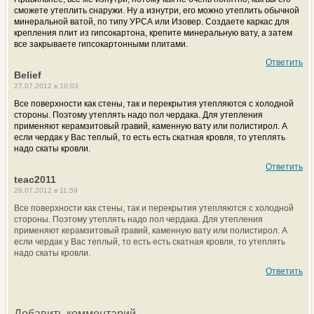
сможете утеплить снаружи. Ну а изнутри, его можно утеплить обычной
минеральной ватой, по типу УРСА или Изовер. Создаете каркас для
крепления плит из гипсокартона, крепите минеральную вату, а затем
все закрываете гипсокартонными плитами.
Ответить
Belief
27.07.2012 в 10:03
Все поверхности как стены, так и перекрытия утепляются с холодной
стороны. Поэтому утеплять надо пол чердака. Для утепления
применяют керамзитовый гравий, каменную вату или полистирол. А
если чердак у Вас теплый, то есть есть скатная кровля, то утеплять
надо скаты кровли.
Ответить
teac2011
28.07.2012 в 11:59
Все поверхности как стены, так и перекрытия утепляются с холодной
стороны. Поэтому утеплять надо пол чердака. Для утепления
применяют керамзитовый гравий, каменную вату или полистирол. А
если чердак у Вас теплый, то есть есть скатная кровля, то утеплять
надо скаты кровли.
Ответить
Добавить комментарий