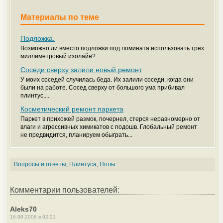
Материалы по теме
Подложка.
Возможно ли вместо подложки под ломината использовать трех
миллиметровый изолайн?...
Соседи сверху залили новый ремонт
У моих соседей случилась беда. Их залили соседи, когда они
были на работе. Сосед сверху от большого ума прибивал
плинтус,...
Косметический ремонт паркета
Паркет в прихожей размок, почернел, стерся неравномерно от
влаги и агрессивных химикатов с подошв. Глобальный ремонт
не предвидится, планируем обыграть...
Вопросы и ответы
,
Плинтуса
,
Полы
Комментарии пользователей:
Aleks70
16.08.2008 в 02:21