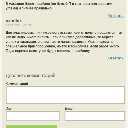
В магазине берете шаблон (он буквой П и там пазы под разными
углами) и пилите правильно.
Ответить
nautilus
08.09.2011 в 04:55
Для пластиковых плинтусов есть вставки, они отдельно продаются, так
что не надо ничего пилить. Если плинтуса деревянные, то берете
уголок и карандаш, и размечаете линию разреза. Можно сделать
специальное приспособление, но это в том случае, если работ много.
Тогда порезка плинтусов будет вестись по шаблону.
Ответить
Добавить комментарий
Комментарий
Имя
Email