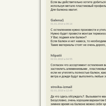
Если вы действительно хотите добиться
используя метало пластиковый профиль,
Для балкона хватит.
Galena1
01.01.2010 в 06:14
С остеклением нужно произвести и утеп
Нужно будет провести монтаж термоизо
У Вас лоджия или балкон?
Если балкон и нет навеса, то необходим
Такие материалы стоят не очень дорого,
hlipatii
02.01.2010 в 04:55
Согласен что ассортимент остекления в
застеклить алюминиевыми , пластиковым
если не утеплять полностью балкон, ка
ветра и дождя будут выполнять любые э
stroika-izmail
02.01.2010 в 12:49
Да что здесь обсуждать?. Вызываете ма
Безусловно, очень хорошим вариантом б
зимнее время на балконе можно себя чу