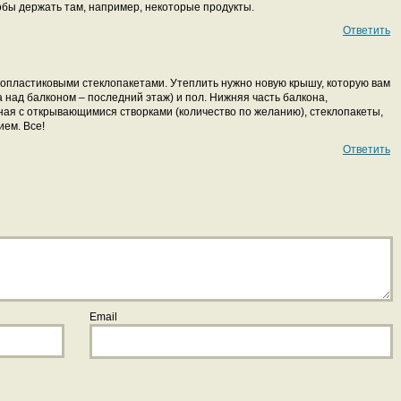
тобы держать там, например, некоторые продукты.
Ответить
опластиковыми стеклопакетами. Утеплить нужно новую крышу, которую вам
а над балконом – последний этаж) и пол. Нижняя часть балкона,
ная с открывающимися створками (количество по желанию), стеклопакеты,
ием. Все!
Ответить
Email