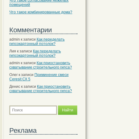
Что такое согласование нежилых
помещений
Что такое комбинированные дома?
Комментарии
admin
к записи
Как переделать
гипсокартонный потолок?
Лия
к записи
Как переделать
гипсокартонный потолок?
admin
к записи
Как приостановить
схватывание строительного гипса?
Олег
к записи
Приминение смеси
Ceresit СХ 5
Денис
к записи
Как приостановить
схватывание строительного гипса?
Реклама