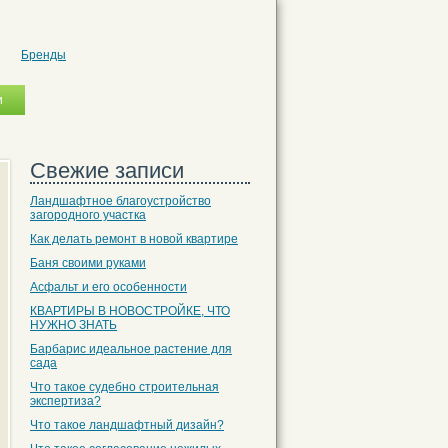
Бренды
Свежие записи
Ландшафтное благоустройство
загородного участка
Как делать ремонт в новой квартире
Баня своими руками
Асфальт и его особенности
КВАРТИРЫ В НОВОСТРОЙКЕ, ЧТО
НУЖНО ЗНАТЬ
Барбарис идеальное растение для
сада
Что такое судебно строительная
экспертиза?
Что такое ландшафтный дизайн?