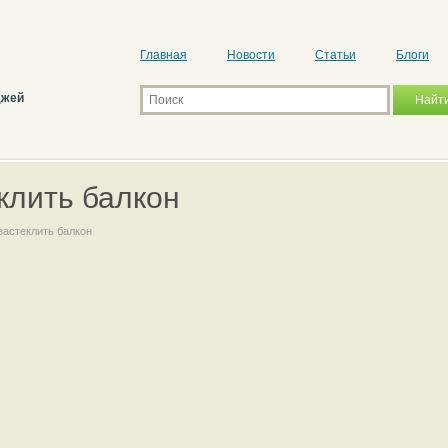
Главная
Новости
Статьи
Блоги
джей
клить балкон
застеклить балкон