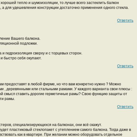
 хорошей тепло и шумоизоляции, то лучше всего застеклить балкон
 а для удешевления конструкции достаточно применения одного стекла.
Ответить
ление Вашего балкона.
ляционной подложки.
а и гидроизоляция сверху и с торцевых сторон.
 и быстро себя окупают.
Ответить
ам предоставят в любой фирме, но что вам конкретно нужно ? Можно
и , деревянными или стальными рамами. У каждого варианта свои плюсы :
кой смысл ставить дорогие герметичные рамы? Свою функцию защиты от
ти рамы.
Ответить
стеров, специализирующихся на балконах, они всё скажут.
удет пластиковый стеклопакет с утеплением самого балкона. Тогда даже в
вствовать как в квартире. При желании можно оборудовать отдельное