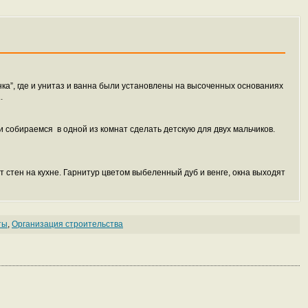
нка”, где и унитаз и ванна были установлены на высоченных основаниях
.
 собираемся в одной из комнат сделать детскую для двух мальчиков.
 стен на кухне. Гарнитур цветом выбеленный дуб и венге, окна выходят
ты
,
Организация строительства