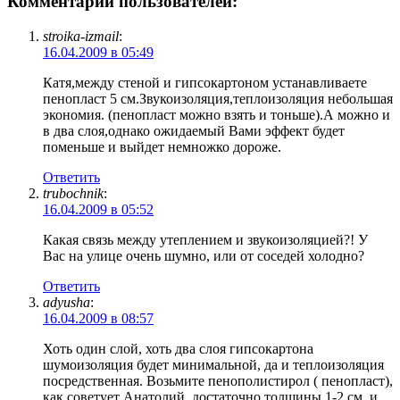
Комментарии пользователей:
stroika-izmail
:
16.04.2009 в 05:49
Катя,между стеной и гипсокартоном устанавливаете
пенопласт 5 см.Звукоизоляция,теплоизоляция небольшая
экономия. (пенопласт можно взять и тоньше).А можно и
в два слоя,однако ожидаемый Вами эффект будет
поменьше и выйдет немножко дороже.
Ответить
trubochnik
:
16.04.2009 в 05:52
Какая связь между утеплением и звукоизоляцией?! У
Вас на улице очень шумно, или от соседей холодно?
Ответить
adyusha
:
16.04.2009 в 08:57
Хоть один слой, хоть два слоя гипсокартона
шумоизоляция будет минимальной, да и теплоизоляция
посредственная. Возьмите пенополистирол ( пенопласт),
как советует Анатолий, достаточно толщины 1-2 см. и