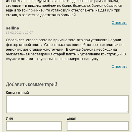
изначально не предусматривалось. Но деревянные рамы ставили,
стеклили – и никаких проблем не было. Возможно, балкон обвалился
еще и по той причине, что установили стеклопакеты на два или три
стекла, а вес стекла достаточно большой.
Ответить
sellina
17.02.2013 в 12:07
Обвалился, скорее всего по причине того, что при установке не учли
фактор старой плиты. Стараються как можно быстрее остеклить и не
ремонтируют старые конструкции. В случае балкона необходима
обязательная реставрация старой плиты и укрепление конструкции. В
случае с окнами – хрущевки вполне выдержат нагрузку.
Ответить
Добавить комментарий
Комментарий
Имя
Email