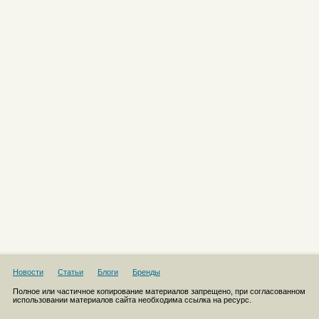
Новости
Статьи
Блоги
Бренды
Полное или частичное копирование материалов запрещено, при согласованном
использовании материалов сайта необходима ссылка на ресурс.