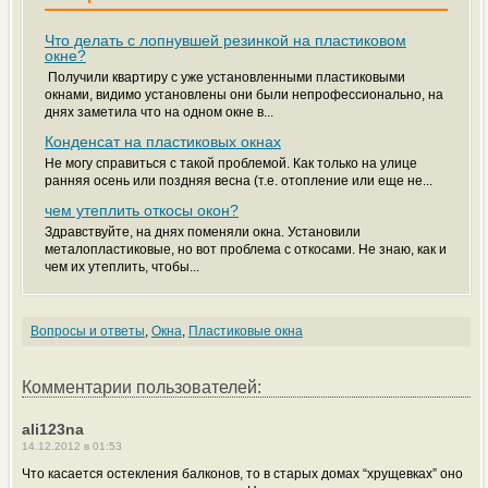
Что делать с лопнувшей резинкой на пластиковом
окне?
Получили квартиру с уже установленными пластиковыми
окнами, видимо установлены они были непрофессионально, на
днях заметила что на одном окне в...
Конденсат на пластиковых окнах
Не могу справиться с такой проблемой. Как только на улице
ранняя осень или поздняя весна (т.е. отопление или еще не...
чем утеплить откосы окон?
Здравствуйте, на днях поменяли окна. Установили
металопластиковые, но вот проблема с откосами. Не знаю, как и
чем их утеплить, чтобы...
Вопросы и ответы
,
Окна
,
Пластиковые окна
Комментарии пользователей:
ali123na
14.12.2012 в 01:53
Что касается остекления балконов, то в старых домах “хрущевках” оно