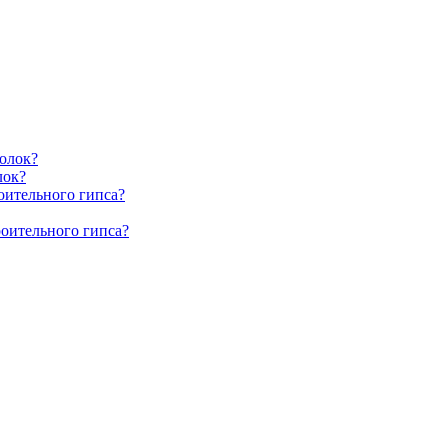
олок?
лок?
оительного гипса?
роительного гипса?