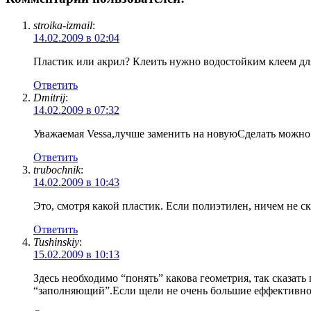
stroika-izmail
:
14.02.2009 в 02:04
Пластик или акрил? Клеить нужно водостойким клеем дл
Ответить
Dmitrij
:
14.02.2009 в 07:32
Уважаемая Vessa,лучше заменить на новуюСделать можно н
Ответить
trubochnik
:
14.02.2009 в 10:43
Это, смотря какой пластик. Если полиэтилен, ничем не ск
Ответить
Tushinskiy
:
15.02.2009 в 10:13
Здесь необходимо “понять” какова геометрия, так сказат
“заполняющий”.Если щели не очень большие еффективно 