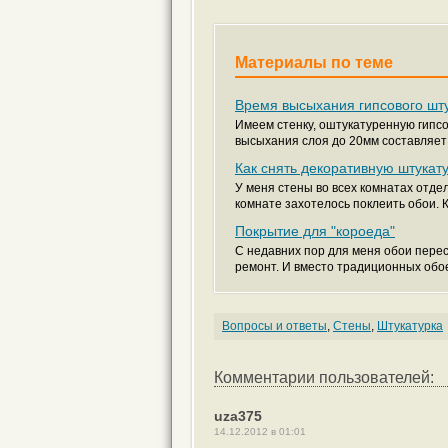
Материалы по теме
Время высыхания гипсового шту
Имеем стенку, оштукатуренную гипс
высыхания слоя до 20мм составляет 
Как снять декоративную штукат
У меня стены во всех комнатах отде
комнате захотелось поклеить обои. Ка
Покрытие для "короеда"
С недавних пор для меня обои пере
ремонт. И вместо традиционных обое
Вопросы и ответы
,
Стены
,
Штукатурка
Комментарии пользователей:
uza375
14.12.2012 в 01:01