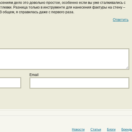
асениям дело это довольно простое, особенно если вы уже сталкивались с
левки. Разница только в инструменте для нанесения фактуры на стену –
 общем, я справилась даже с первого раза.
Ответить
Email
Новости
Статьи
Блоги
Бренд