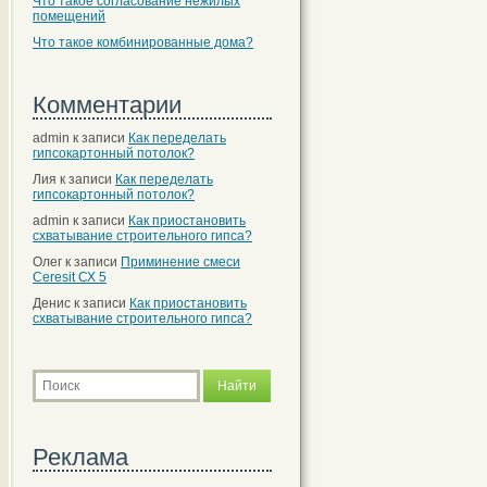
Что такое согласование нежилых
помещений
Что такое комбинированные дома?
Комментарии
admin
к записи
Как переделать
гипсокартонный потолок?
Лия
к записи
Как переделать
гипсокартонный потолок?
admin
к записи
Как приостановить
схватывание строительного гипса?
Олег
к записи
Приминение смеси
Ceresit СХ 5
Денис
к записи
Как приостановить
схватывание строительного гипса?
Реклама