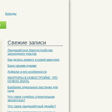
Бренды
Свежие записи
Ландшафтное благоустройство
загородного участка
Как делать ремонт в новой квартире
Баня своими руками
Асфальт и его особенности
КВАРТИРЫ В НОВОСТРОЙКЕ, ЧТО
НУЖНО ЗНАТЬ
Барбарис идеальное растение для
сада
Что такое судебно строительная
экспертиза?
Что такое ландшафтный дизайн?