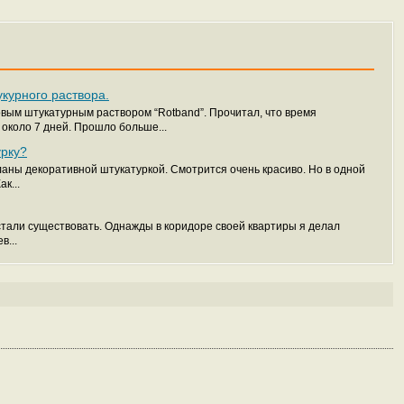
курного раствора.
овым штукатурным раствором “Rotband”. Прочитал, что время
около 7 дней. Прошло больше...
урку?
ланы декоративной штукатуркой. Смотрится очень красиво. Но в одной
к...
стали существовать. Однажды в коридоре своей квартиры я делал
в...