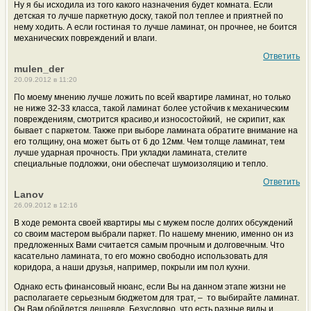
Ну я бы исходила из того какого назначения будет комната. Если
детская то лучше паркетную доску, такой пол теплее и приятней по
нему ходить. А если гостиная то лучше ламинат, он прочнее, не боится
механических повреждений и влаги.
Ответить
mulen_der
20.09.2012 в 11:20
По моему мнению лучше ложить по всей квартире ламинат, но только
не ниже 32-33 класса, такой ламинат более устойчив к механическим
повреждениям, смотрится красиво,и износостойкий, не скрипит, как
бывает с паркетом. Также при выборе ламината обратите внимание на
его толщину, она может быть от 6 до 12мм. Чем толще ламинат, тем
лучше ударная прочность. При укладки ламината, стелите
специальные подложки, они обеспечат шумоизоляцию и тепло.
Ответить
Lanov
26.09.2012 в 12:16
В ходе ремонта своей квартиры мы с мужем после долгих обсуждений
со своим мастером выбрали паркет. По нашему мнению, именно он из
предложенных Вами считается самым прочным и долговечным. Что
касательно ламината, то его можно свободно использовать для
коридора, а наши друзья, например, покрыли им пол кухни.
Однако есть финансовый нюанс, если Вы на данном этапе жизни не
располагаете серьезным бюджетом для трат, – то выбирайте ламинат.
Он Вам обойдется дешевле. Безусловно, что есть разные виды и