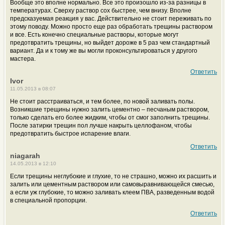
Вообще это вполне нормально. Все это произошло из-за разницы в
температурах. Сверху раствор сох быстрее, чем внизу. Вполне
предсказуемая реакция у вас. Действительно не стоит переживать по
этому поводу. Можно просто еще раз обработать трещины раствором
и все. Есть конечно специальные растворы, которые могут
предотвратить трещины, но выйдет дороже в 5 раз чем стандартный
вариант. Да и к тому же вы могли проконсультироваться у другого
мастера.
Ответить
Ivor
11.05.2013 в 08:07
Не стоит расстраиваться, и тем более, по новой заливать полы.
Возникшие трещины нужно залить цементно – песчаным раствором,
только сделать его более жидким, чтобы от смог заполнить трещины.
После затирки трещин пол лучше накрыть целлофаном, чтобы
предотвратить быстрое испарение влаги.
Ответить
niagarah
14.05.2013 в 12:10
Если трещины неглубокие и глухие, то не страшно, можно их расшить и
залить или цементным раствором или самовыравнивающейся смесью,
а если уж глубокие, то можно заливать клеем ПВА, разведенным водой
в специальной пропорции.
Ответить