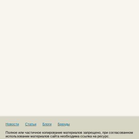
Новости
Статьи
Блоги
Бренды
Полное или частичное копирование материалов запрещено, при согласованном
использовании материалов сайта необходима ссылка на ресурс.