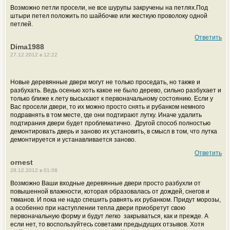
Возможно петли просели, не все шурупы закручены на петлях.Под
штыри петел положить по шайбочке или жесткую проволоку одной
петлей.
Ответить
Dima1988
27.12.2012 в 12:22
Новые деревянные двери могут не только проседать, но также и
разбухать. Ведь осенью хоть какое не было дерево, сильно разбухает и
только ближе к лету высыхают к первоначальному состоянию. Если у
Вас просели двери, то их можно просто снять и рубанком немного
подравнять в том месте, где они подтирают лутку. Иначе удалить
подтирания двери будет проблематично.
Другой способ полностью
демонтировать дверь и заново их установить, в смысл в том, что лутка
демонтируется и устанавливается заново.
Ответить
ornest
28.12.2012 в 01:08
Возможно Ваши входные деревянные двери просто разбухли от
повышенной влажности, которая образовалась от дождей, снегов и
ткманов. И пока не надо спешить равнять их рубанком. Придут морозы,
а особенно при наступлении тепла двери приобретут свою
первоначальную форму и будут легко закрываться, как и прежде. А
если нет, то воспользуйтесь советами предыдущих отзывов. Хотя