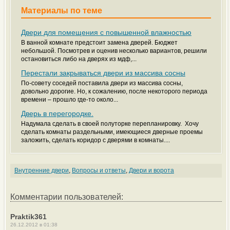
Материалы по теме
Двери для помещения с повышенной влажностью
В ванной комнате предстоит замена дверей. Бюджет
небольшой. Посмотрев и оценив несколько вариантов, решили
остановиться либо на дверях из мдф,...
Перестали закрываться двери из массива сосны
По-совету соседей поставила двери из массива сосны,
довольно дорогие. Но, к сожалению, после некоторого периода
времени – прошло где-то около...
Дверь в перегородке.
Надумала сделать в своей полуторке перепланировку. Хочу
сделать комнаты раздельными, имеющиеся дверные проемы
заложить, сделать коридор с дверями в комнаты....
Внутренние двери
,
Вопросы и ответы
,
Двери и ворота
Комментарии пользователей:
Praktik361
26.12.2012 в 01:38