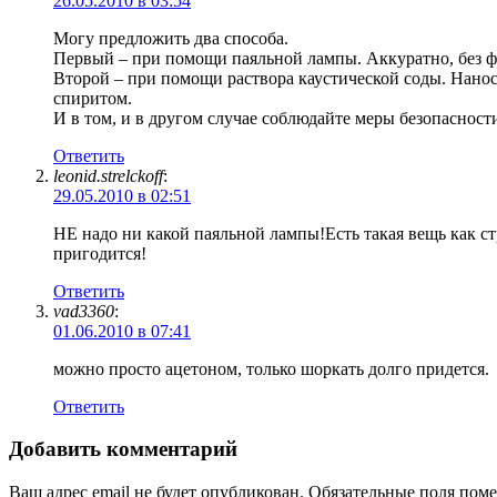
26.05.2010 в 03:54
Могу предложить два способа.
Первый – при помощи паяльной лампы. Аккуратно, без фан
Второй – при помощи раствора каустической соды. Наносит
спиритом.
И в том, и в другом случае соблюдайте меры безопасност
Ответить
leonid.strelckoff
:
29.05.2010 в 02:51
НЕ надо ни какой паяльной лампы!Есть такая вещь как с
пригодится!
Ответить
vad3360
:
01.06.2010 в 07:41
можно просто ацетоном, только шоркать долго придется.
Ответить
Добавить комментарий
Ваш адрес email не будет опубликован.
Обязательные поля пом