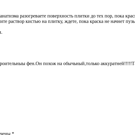
атизма разогреваете поверхность плитки до тех пор, пока краск
е раствор кистью на плитку, ждете, пока краска не начнет пузы
и.
троительныы фен.Он похож на обычьный,только аккуратней!!!!!Т
ечены
*