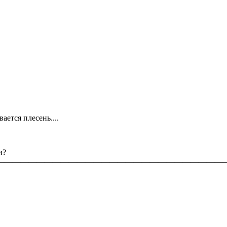
ется плесень....
и?
—————————————————————————————