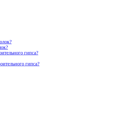
олок?
лок?
оительного гипса?
роительного гипса?