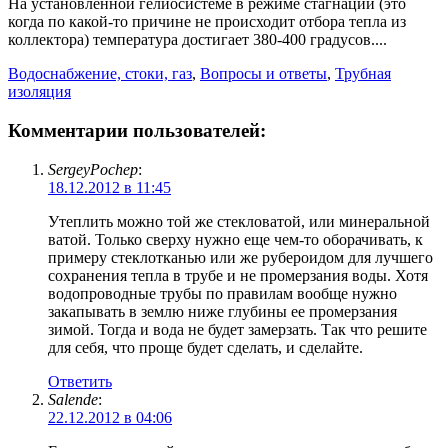
На установленной гелиосистеме в режиме стагнации (это
когда по какой-то причине не происходит отбора тепла из
коллектора) температура достигает 380-400 градусов....
Водоснабжение, стоки, газ
,
Вопросы и ответы
,
Трубная
изоляция
Комментарии пользователей:
SergeyPochep
:
18.12.2012 в 11:45
Утеплить можно той же стекловатой, или минеральной
ватой. Только сверху нужно еще чем-то оборачивать, к
примеру стеклотканью или же рубероидом для лучшего
сохранения тепла в трубе и не промерзания воды. Хотя
водопроводные трубы по правилам вообще нужно
закапывать в землю ниже глубины ее промерзания
зимой. Тогда и вода не будет замерзать. Так что решите
для себя, что проще будет сделать, и сделайте.
Ответить
Salende
:
22.12.2012 в 04:06