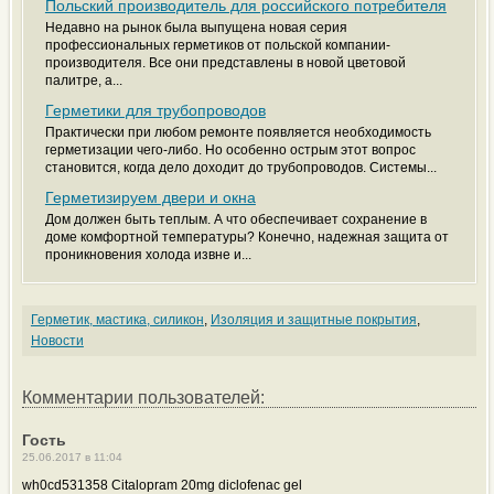
Польский производитель для российского потребителя
Недавно на рынок была выпущена новая серия
профессиональных герметиков от польской компании-
производителя. Все они представлены в новой цветовой
палитре, а...
Герметики для трубопроводов
Практически при любом ремонте появляется необходимость
герметизации чего-либо. Но особенно острым этот вопрос
становится, когда дело доходит до трубопроводов. Системы...
Герметизируем двери и окна
Дом должен быть теплым. А что обеспечивает сохранение в
доме комфортной температуры? Конечно, надежная защита от
проникновения холода извне и...
Герметик, мастика, силикон
,
Изоляция и защитные покрытия
,
Новости
Комментарии пользователей:
Гость
25.06.2017 в 11:04
wh0cd531358 Citalopram 20mg diclofenac gel