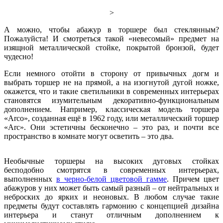
>
А можно, чтобы абажур в торшере был стеклянным?
Пожалуйста! И смотреться такой «невесомый» предмет на
изящной металлической стойке, покрытой бронзой, будет
чудесно!
Если немного отойти в сторону от привычных догм и
выбрать торшер не на прямой, а на изогнутой дугой ножке,
окажется, что и такие светильники в современных интерьерах
становятся изумительным декоративно-функциональным
дополнением. Например, классическая модель торшера
«Arco», созданная ещё в 1962 году, или металлический торшер
«Arc». Они эстетичны бесконечно – это раз, и почти все
пространство в комнате могут осветить – это два.
Необычные торшеры на высоких дуговых стойках
бесподобно смотрятся в современных интерьерах,
выполненных
в черно-белой цветовой гамме
. Причем цвет
абажуров у них может быть самый разный – от нейтральных и
неброских до ярких и неоновых. В любом случае такие
предметы будут составлять гармонию с концепцией дизайна
интерьера и станут отличным дополнением к