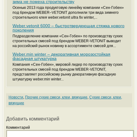
зима не помеха строительству
Осенью 2013 года продуктовую линейку компании «Сен-Гобен»
под брендом WEBER–VETONIT дополнили три вида зимнего
строительного клея weber.vetonit ultra fix winter,...
Weber.vetonit 6000 – быстротвердеющая стяжка нового
поколения
Подразделение компании «Сен-Гобен» по производству сухих
строительных смесей под брендом WEBER-VETONIT выводит
на российский рынок новинку в ассортименте смесей для...
Weber.min winter – декоративная морозостойкая
фасадная штукатурка
Компания «Сен-Гобен», мировой лидер по производству сухих
строительных смесей под брендом WEBER-VETONIT,
представляет российскому рынку декоративную фасадную
штукатурку weber.min winter...
Новости
,
Прочие сухие смеси, клеи, вяжущие
,
Сухие смеси, клеи,
вяжущие
Добавить комментарий
Комментарий