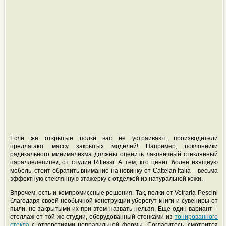
Если же открытые полки вас не устраивают, производители
предлагают массу закрытых моделей! Например, поклонники
радикального минимализма должны оценить лаконичный стеклянный
параллелепипед от студии Riflessi. А тем, кто ценит более изящную
мебель, стоит обратить внимание на новинку от Cattelan Italia – весьма
эффектную стеклянную этажерку с отделкой из натуральной кожи.
Впрочем, есть и компромиссные решения. Так, полки от Vetraria Pescini
благодаря своей необычной конструкции уберегут книги и сувениры от
пыли, но закрытыми их при этом назвать нельзя. Еще один вариант –
стеллаж от той же студии, оборудованный стенками из
тонированного
стекла
с отверстиями неправильной формы. Согласитесь, смотрится