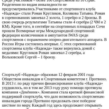
Среди участников – более 100 спортсменов из 16 стран.
Разделения по видам инвалидности не
предусматривались.Участниками от спортивного клуба
«Надежда» стали Роман Кругликов, Килякова Татьяна. Роман
в соревнованиях завоевал 2 золота, 1 серебро и 2 бронзы. В
свою очередь результатами Татьяны стали 4 серебра (2 ЧМ и 2
КМ). Кроме того, в сентябре на спортивных площадках Сочи
прошли Всемирные игры Международной спортивной
федерации колясочников и ампутантов IWAS среди
спортсменов с поражением опорно-двигательного аппарата. В
России Игры состоялись впервые. С этих соревнований
спортсмены клуба «Надежда» также вернулись домой с
медалями: Кругликов Роман завоевал 2 серебра, а
Вольховский Сергей – 1 бронзу.
Спортклуб «Надежда» образован 12 февраля 2001 года
Обществом инвалидов и Спортивным комитетом г. Протвино.
В 2013 г. по ряду причин финансирование клуба «Надежда»
ухудшилось, но в том же 2013 году руку помощи протянула
компания «Декёнинк». Компания стала крепкой финансовой
поддержкой спортклуба, что дало возможность спортсменам-
инвалидам города Протвино продолжать свое победное
шествие по миру. Каждый год здесь продолжают открывать