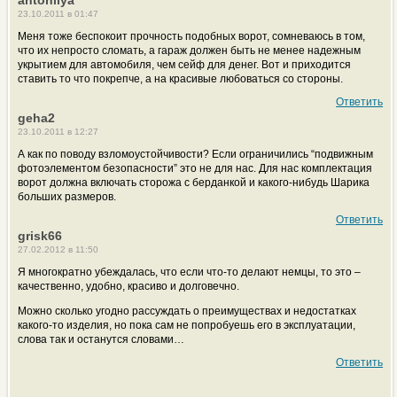
antoniiya
23.10.2011 в 01:47
Меня тоже беспокоит прочность подобных ворот, сомневаюсь в том,
что их непросто сломать, а гараж должен быть не менее надежным
укрытием для автомобиля, чем сейф для денег. Вот и приходится
ставить то что покрепче, а на красивые любоваться со стороны.
Ответить
geha2
23.10.2011 в 12:27
А как по поводу взломоустойчивости? Если ограничились “подвижным
фотоэлементом безопасности” это не для нас. Для нас комплектация
ворот должна включать сторожа с берданкой и какого-нибудь Шарика
больших размеров.
Ответить
grisk66
27.02.2012 в 11:50
Я многократно убеждалась, что если что-то делают немцы, то это –
качественно, удобно, красиво и долговечно.
Можно сколько угодно рассуждать о преимуществах и недостатках
какого-то изделия, но пока сам не попробуешь его в эксплуатации,
слова так и останутся словами…
Ответить