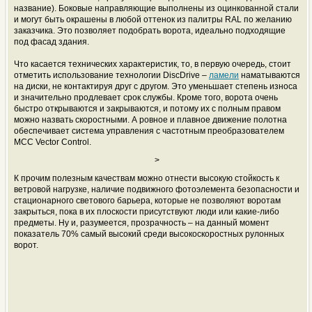
название). Боковые направляющие выполнены из оцинкованной стали
и могут быть окрашены в любой оттенок из палитры RAL по желанию
заказчика. Это позволяет подобрать ворота, идеально подходящие
под фасад здания.
Что касается технических характеристик, то, в первую очередь, стоит
отметить использование технологии DiscDrive –
ламели
наматываются
на диски, не контактируя друг с другом. Это уменьшает степень износа
и значительно продлевает срок службы. Кроме того, ворота очень
быстро открываются и закрываются, и потому их с полным правом
можно назвать скоростными. А ровное и плавное движение полотна
обеспечивает система управления с частотным преобразователем
MCC Vector Control.
>
К прочим полезным качествам можно отнести высокую стойкость к
ветровой нагрузке, наличие подвижного фотоэлемента безопасности и
стационарного светового барьера, которые не позволяют воротам
закрыться, пока в их плоскости присутствуют люди или какие-либо
предметы. Ну и, разумеется, прозрачность – на данный момент
показатель 70% самый высокий среди высокоскоростных рулонных
ворот.