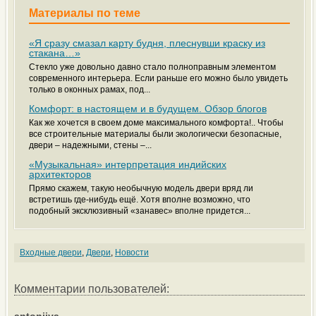
Материалы по теме
«Я сразу смазал карту будня, плеснувши краску из
стакана…»
Стекло уже довольно давно стало полноправным элементом
современного интерьера. Если раньше его можно было увидеть
только в оконных рамах, под...
Комфорт: в настоящем и в будущем. Обзор блогов
Как же хочется в своем доме максимального комфорта!.. Чтобы
все строительные материалы были экологически безопасные,
двери – надежными, стены –...
«Музыкальная» интерпретация индийских
архитекторов
Прямо скажем, такую необычную модель двери вряд ли
встретишь где-нибудь ещё. Хотя вполне возможно, что
подобный эксклюзивный «занавес» вполне придется...
Входные двери
,
Двери
,
Новости
Комментарии пользователей: