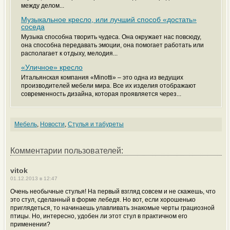
между делом...
Музыкальное кресло, или лучший способ «достать»
соседа
Музыка способна творить чудеса. Она окружает нас повсюду,
она способна передавать эмоции, она помогает работать или
располагает к отдыху, мелодия...
«Уличное» кресло
Итальянская компания «Minotti» – это одна из ведущих
производителей мебели мира. Все их изделия отображают
современность дизайна, которая проявляется через...
Мебель
,
Новости
,
Стулья и табуреты
Комментарии пользователей:
vitok
01.12.2013 в 12:47
Очень необычные стулья! На первый взгляд совсем и не скажешь, что
это стул, сделанный в форме лебедя. Но вот, если хорошенько
приглядеться, то начинаешь улавливать знакомые черты грациозной
птицы. Но, интересно, удобен ли этот стул в практичном его
применении?