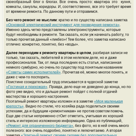
своеобразный блог о блогах. Все очень просто: квартира это кухня,
комнаты, санузлы, коридоры. И, соответственно, все это требует время
от времени ремонта. По данному пути и отправимся.
Без чего ремонт не мыслим
: кратко и по существу написана заметка
«Основной электрический инструмент для проведения ремонта»
.
Именно здесь четко представлены электроинструменты, которые
будут необходимы в ремонте. Так сказать, если уж начинать работу, то
только прочитав данный «ликбез»! Тем более, что заметка написано
отлично: конкретно, понятно, без «воды».
Далее переходим к ремонту квартиры в целом
, разбирая записи не
только, так сказать, любителей в этом нелегком деле, но и даже
профессионалов. Так, от лица последних есть статья, написанная
немного сумбурно, но очень по существу под понятным названием
«Советы самих исполнителей»
. Прочитав её, можно многое понять, и
даже с чем-то поспорить.
Поистине созидательный труд описывается в чудесной заметке
«Гостиная и прихожая»
. Правда, дело еще не доведено до конца, но по
фото уже видно, что и дальше ремонт пойдет с полной отдачей
мастерства и хорошего настроения.
Поэтапный ремонт квартиры изложен и в заметке
«Моя маленькая
крепость»
. Видно по стилю, что хозяйка рада поделиться своими
успехами, да и будущим «ремонтникам» не против советом помочь.
Еще две статьи непременно стОит отметить, учитывая их хороший
стиль и интересно изложенную информацию. Одна из публикаций,
«Ремонт для ограниченного бюджета»
, без фото, но в ней очень много
полезного: все очень подробно, понятно и легкочитаемо. А вторая
заметка
«Элитный ремонт своими силами без дополнительных