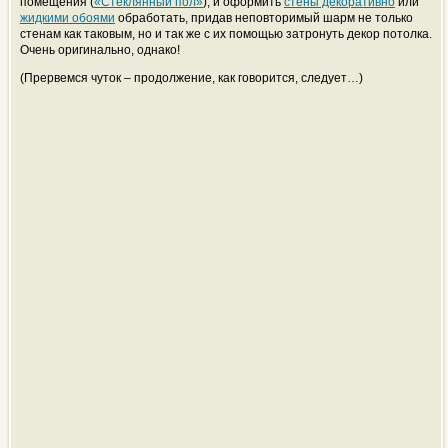
помещения (
«Стеклянный пол»
), и оформить
стены декоративно
или
жидкими обоями
обработать, придав неповторимый шарм не только
стенам как таковым, но и так же с их помощью затронуть декор потолка.
Очень оригинально, однако!
(Прервемся чуток – продолжение, как говорится, следует…)