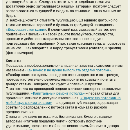
упомянутой статье. Следует отметить, что подобная тематика
достаточно редко затрагивается нашими авторами, поэтому следует
воспользоваться ситуацией и сходить по ссылочке – явно лишним не
будет.
И, наконец, хочется отметить публикацию БЕЗ единого фото, но по
тематике очень интересной и буквально требующей наглядности:
«Декорация стен кухни»
. В следующий раз, уважаемый автор, для
привлечения внимания к своей работе пользуйтесь, пожалуйста,
простым и действенным правилом: все сказанное следует
подтверждать фотографиями. У вас такая красивая тема, а посмотреть
не на что… Как говорится, а народ требует хлеба (советов) и зрелищ
(фотопримеров).
Комнаты
Порадовала профессионально написанная заметка с самокритичным
названием
«Как нужно и не нужно выполнять отделку потолка»
.
«Разбор полетов» здесь проводится очень корректно и «в строчку»,
поэтому настоятельно рекомендуем пройти по ссылке и почитать
данную статью. Поверьте, это будет и полезно, и приятно.
Тема потолка на прошедшей неделе всячески совещена несколькими
публикациями.
«Капитальный ремонт потолка»
– первая статья для
прочтения: активно и доступно изложенная.
«Подсветка потолков на
любой вкус своими силами»
– следующая публикация, содержащая
советы по распределению потоков света в комнатах разного
предназначения.
Стены и пол также не остались без внимания. Вместе с нашими
авторами читатели пошагово могут и сотворить поистине
удивительное, превратив свой пол в неповторимый элемент декора