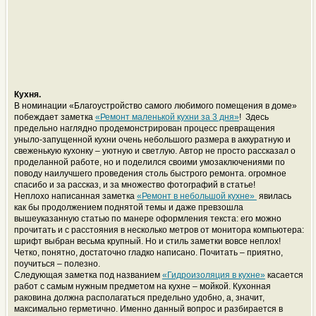
Кухня.
В номинации «Благоустройство самого любимого помещения в доме»
побеждает заметка
«Ремонт маленькой кухни за 3 дня»
! Здесь
предельно наглядно продемонстрирован процесс превращения
уныло-запущенной кухни очень небольшого размера в аккуратную и
свеженькую кухонку – уютную и светлую. Автор не просто рассказал о
проделанной работе, но и поделился своими умозаключениями по
поводу наилучшего проведения столь быстрого ремонта. огромное
спасибо и за рассказ, и за множество фотографий в статье!
Неплохо написанная заметка
«Ремонт в небольшой кухне»
явилась
как бы продолжением поднятой темы и даже превзошла
вышеуказанную статью по манере оформления текста: его можно
прочитать и с расстояния в несколько метров от монитора компьютера:
шрифт выбран весьма крупный. Но и стиль заметки вовсе неплох!
Четко, понятно, достаточно гладко написано. Почитать – приятно,
поучиться – полезно.
Следующая заметка под названием
«Гидроизоляция в кухне»
касается
работ с самым нужным предметом на кухне – мойкой. Кухонная
раковина должна располагаться предельно удобно, а, значит,
максимально герметично. Именно данный вопрос и разбирается в