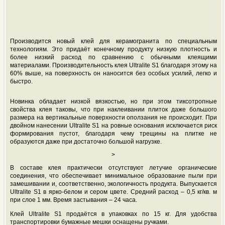
Производится новый клей для керамогранита по специальным
технологиям. Это придаёт конечному продукту низкую плотность и
более низкий расход по сравнению с обычными клеящими
материалами. Производительность клея Ultralite S1 благодаря этому на
60% выше, на поверхность он наносится без особых усилий, легко и
быстро.
Новинка обладает низкой вязкостью, но при этом тиксотропные
свойства клея таковы, что при наклеивании плиток даже большого
размера на вертикальные поверхности оползания не происходит. При
двойном нанесении Ultralite S1 на ровные основания исключается риск
формирования пустот, благодаря чему трещины на плитке не
образуются даже при достаточно большой нагрузке.
>
В составе клея практически отсутствуют летучие органические
соединения, что обеспечивает минимальное образование пыли при
замешивании и, соответственно, экологичность продукта. Выпускается
Ultralite S1 в ярко-белом и сером цвете. Средний расход – 0,5 кг/кв. м
при слое 1 мм. Время застывания – 24 часа.
Клей Ultralite S1 продаётся в упаковках по 15 кг. Для удобства
транспортировки бумажные мешки оснащены ручками.