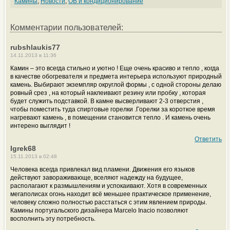
Камины
,
Новости
,
ОВ и кондиционирование
Комментарии пользователей:
rubshlaukis77
14.11.2013 в 11:36
Камин – это всегда стильно и уютно ! Еще очень красиво и тепло , когда
в качестве обогревателя и предмета интерьера используют природный
камень. Выбирают экземпляр округлой формы , с одной стороны делаю
ровный срез , на который наклеивают резину или пробку , которая
будет служить подставкой. В камне высверливают 2-3 отверстия ,
чтобы поместить туда спиртовые горелки .Горелки за короткое время
нагревают камень , в помещении становится тепло . И камень очень
интерено выглядит !
Ответить
Igrek68
15.11.2013 в 02:48
Человека всегда привлекал вид пламени. Движения его языков
действуют завораживающе, вселяют надежду на будущее,
располагают к размышлениям и успокаивают. Хотя в современных
мегаполисах огонь находит всё меньшее практическое применение,
человеку сложно полностью расстаться с этим явлением природы.
Камины португальского дизайнера Marcelo Inacio позволяют
восполнить эту потребность.