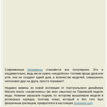
Современные
биокамины
становятся все популярнее. Это и
неудивительно, ведь им не нужно «неудобное» топливо вроде дров или
угля, они не создают едкий дым, а количество моделей, совершенно
непохожих друг на друга, просто поражает!
Недавно камины из новой коллекции от португальского дизайнера
Marcelo Inacio «засветились» (во всех смыслах) на Парижской неделе
моды. Новинки украшали подиум, по которому вышагивали модели в
роскошных нарядах, поэтому показ, который и без того был
фееричным зрелищем, превратился в настоящее
огненное шоу
.