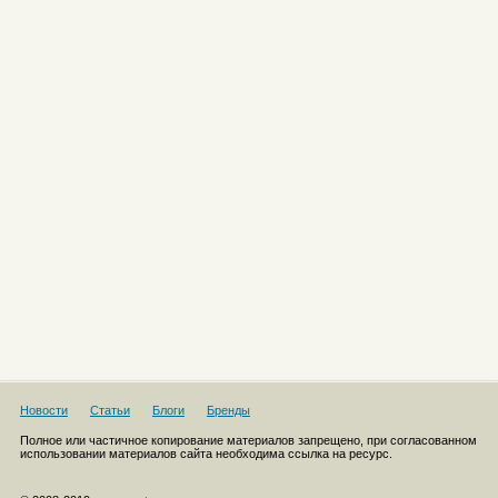
Новости
Статьи
Блоги
Бренды
Полное или частичное копирование материалов запрещено, при согласованном
использовании материалов сайта необходима ссылка на ресурс.