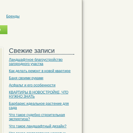
Бренды
Свежие записи
Ландшафтное благоустройство
загородного участка
Как делать ремонт в новой квартире
Баня своими руками
Асфальт и его особенности
КВАРТИРЫ В НОВОСТРОЙКЕ, ЧТО
НУЖНО ЗНАТЬ
Барбарис идеальное растение для
сада
Что такое судебно строительная
экспертиза?
Что такое ландшафтный дизайн?