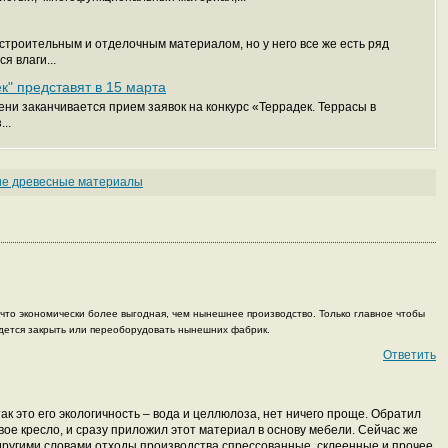
строительным и отделочным материалом, но у него все же есть ряд
я влаги...
к" представят в 15 марта
ени заканчивается прием заявок на конкурс «Террадек. Террасы в
..
ие древесные материалы
 что экономически более выгодная, чем нынешнее производство. Только главное чтобы
ридется закрыть или переоборудовать нынешних фабрик.
Ответить
так это его экологичность – вода и целлюлоза, нет ничего проще. Обратил
ое кресло, и сразу приложил этот материал в основу мебели. Сейчас же
 другими словами отходы производства спрессованные, склеенные и прочее