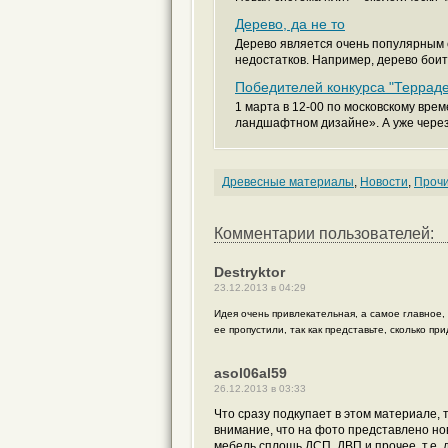
Дерево, да не то
Дерево является очень популярным 
недостатков. Например, дерево боитс
Победителей конкурса "Терраде
1 марта в 12-00 по московскому врем
ландшафтном дизайне». А уже через.
Древесные материалы
,
Новости
,
Проч
Комментарии пользователей:
Destryktor
23.12.2013 в 04:29
Идея очень привлекательная, а самое главное,
ее пропустили, так как представьте, сколько п
asol06al59
26.12.2013 в 03:33
Что сразу подкупает в этом материале, 
внимание, что на фото представлено нов
мебель сплошь ДСП, ДВП и прочее, т.е.