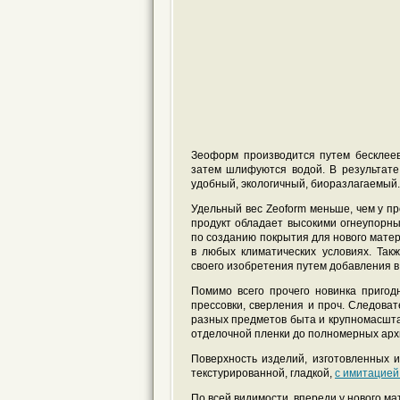
Зеоформ производится путем бесклеев
затем шлифуются водой. В результате
удобный, экологичный, биоразлагаемый.
Удельный вес Zeoform меньше, чем у пр
продукт обладает высокими огнеупорн
по созданию покрытия для нового матер
в любых климатических условиях. Та
своего изобретения путем добавления в
Помимо всего прочего новинка пригод
прессовки, сверления и проч. Следова
разных предметов быта и крупномасшта
отделочной пленки до полномерных арх
Поверхность изделий, изготовленных 
текстурированной, гладкой,
с имитацией
По всей видимости, впереди у нового 