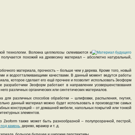
ой технологии. Волокна целлюлозы склеиваются и
 получается похожий на древесину материал – абсолютно натуральный,
обочного материала, прочность – больше чем у дерева. Кроме того, новый
ыми и водоотталкивающими качествами. В данный момент ведутся работы
иала, которое сделает его ещё прочнее и позволит использовать Зеоформ
кже разработчики Зеоформ работают в направлении усовершенствования
 него различных органических или синтетических материалов.
на для различных способов обработки – шлифовки, распыления, гнутия,
тельно данный материал можно будет использовать в производстве самых
бных конструкций – от домашней мебели, напольных покрытий или тонкой
итектурных элементов.
из Zeoform также может быть разнообразной – полупрозрачной, пестрой,
 под камень
, дерево, мрамор и т. д.
материала большое будущее и широкие перспективы.