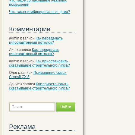
Что такое согласование нежилых
помещений
Что такое комбинированные дома?
Комментарии
admin
к записи
Как переделать
гипсокартонный потолок?
Лия
к записи
Как переделать
гипсокартонный потолок?
admin
к записи
Как приостановить
схватывание строительного гипса?
Олег
к записи
Приминение смеси
Ceresit СХ 5
Денис
к записи
Как приостановить
схватывание строительного гипса?
Реклама