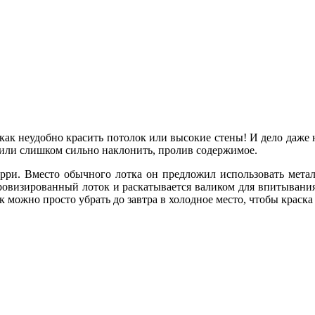
, как неудобно красить потолок или высокие стены! И дело даже 
о или слишком сильно наклонить, пролив содержимое.
и. Вместо обычного лотка он предложил использовать металли
визированный лоток и раскатывается валиком для впитывания в 
к можно просто убрать до завтра в холодное место, чтобы краска 