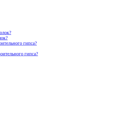
олок?
лок?
оительного гипса?
роительного гипса?