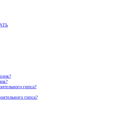
АТЬ
олок?
лок?
оительного гипса?
роительного гипса?