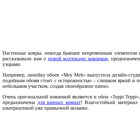
Настенные ковры, некогда бывшие непременным элементом и
рассказывали вам о
новой коллекции ковриков
, предназначе
узорами.
Например, линейку обоев «Mey Meh» выпустила дизайн-студия
подобным обоям стоит с осторожностью – слишком яркий и пе
небольшим участком, создав своеобразное панно.
Очень оригинальной новинкой являются и обои «Teppi Teppi»
предназначены
для ванных комнат
! Влагостойкий материал
альтернативой уже привычной мозаике.