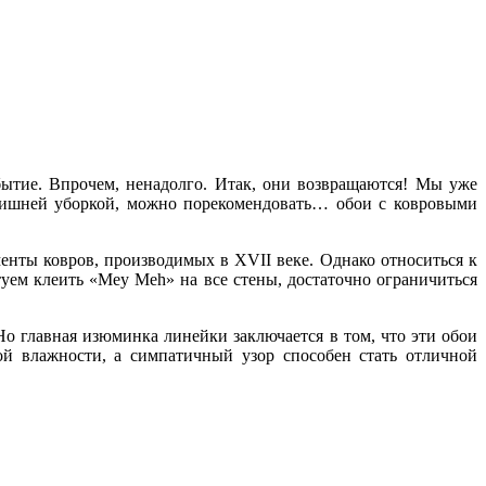
ытие. Впрочем, ненадолго. Итак, они возвращаются! Мы уже
я лишней уборкой, можно порекомендовать… обои с ковровыми
енты ковров, производимых в XVII веке. Однако относиться к
уем клеить «Mey Meh» на все стены, достаточно ограничиться
о главная изюминка линейки заключается в том, что эти обои
ой влажности, а симпатичный узор способен стать отличной