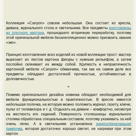
Коллекция «Canyon» совсем небольшая. Она состоит из кресла,
дивана, журнального стола и светильника. Все предметы
изготовлены
из плотного картона
, прошедшего вторичную переработку, поэтому
этой оригинальной мебели безапелляционно можно присвоить звание
«эко».
Принцип изготовления всех изделий из новой коллекции прост: мастер
вырезает из листов картона фигуры с нужным рельефом, а затем
послойно склеивает их между собой. Хрупкость и непрактичность
картонной мебели «Canyon» обманчива, так как на самом деле все
предметы обладают достаточной прочностью, устойчивостью и
долговечностью.
>
Помимо оригинального дизайна новинка обладает необходимой для
мебели функциональностью и практичностью. В кресле имеется
небольшая полочка, на которую можно положить журнал, газету, ключи,
пульт от телевизора и т. д. Отдыхать на диване – комфортно, несмотря
на жесткость его сидений. Поверхность столешницы журнального
столика обработана специальным составом, поэтому ухаживать за ней
очень легко. А в светильнике установлена
энергосберегающая
лампочка
, которая достаточно хорошо светит, не нагревая при этом
картон.