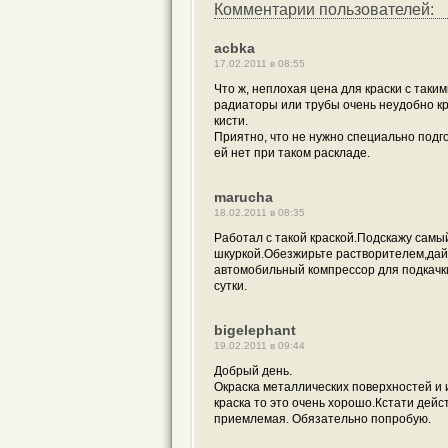
Комментарии пользователей:
acbka
17.02.2011 в 08:55
Что ж, неплохая цена для краски с таки
радиаторы или трубы очень неудобно кр
кисти.
Приятно, что не нужно специально подг
ей нет при таком раскладе.
marucha
18.02.2011 в 08:35
Работал с такой краской.Подскажу самы
шкуркой.Обезжирьте растворителем,дай
автомобильный компрессор для подкачки
сутки.
bigelephant
19.02.2011 в 09:44
Добрый день.
Окраска металлических поверхностей и 
краска то это очень хорошо.Кстати дей
приемлемая. Обязательно попробую.