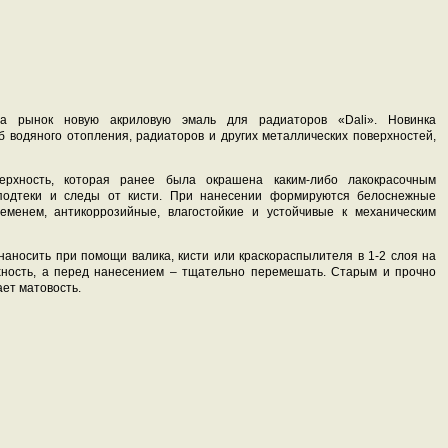
на рынок новую акриловую эмаль для радиаторов «Dali». Новинка
 водяного отопления, радиаторов и других металлических поверхностей,
ерхность, которая ранее была окрашена каким-либо лакокрасочным
подтеки и следы от кисти. При нанесении формируются белоснежные
еменем, антикоррозийные, влагостойкие и устойчивые к механическим
наносить при помощи валика, кисти или краскораспылителя в 1-2 слоя на
хность, а перед нанесением – тщательно перемешать. Старым и прочно
ет матовость.