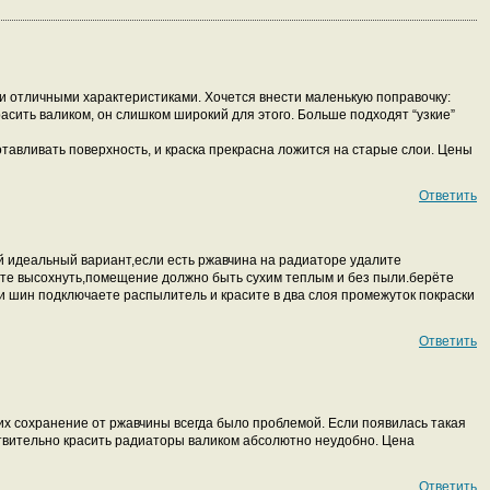
ми отличными характеристиками. Хочется внести маленькую поправочку:
асить валиком, он слишком широкий для этого. Больше подходят “узкие”
отавливать поверхность, и краска прекрасна ложится на старые слои. Цены
Ответить
й идеальный вариант,если есть ржавчина на радиаторе удалите
те высохнуть,помещение должно быть сухим теплым и без пыли.берёте
 шин подключаете распылитель и красите в два слоя промежуток покраски
Ответить
их сохранение от ржавчины всегда было проблемой. Если появилась такая
ствительно красить радиаторы валиком абсолютно неудобно. Цена
Ответить