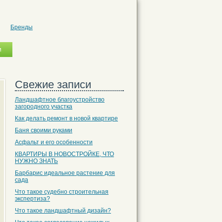
Бренды
Свежие записи
Ландшафтное благоустройство
загородного участка
Как делать ремонт в новой квартире
Баня своими руками
Асфальт и его особенности
КВАРТИРЫ В НОВОСТРОЙКЕ, ЧТО
НУЖНО ЗНАТЬ
Барбарис идеальное растение для
сада
Что такое судебно строительная
экспертиза?
Что такое ландшафтный дизайн?