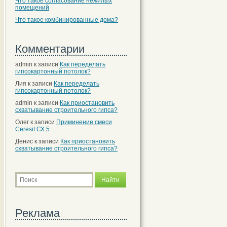
Что такое согласование нежилых
помещений
Что такое комбинированные дома?
Комментарии
admin
к записи
Как переделать
гипсокартонный потолок?
Лия
к записи
Как переделать
гипсокартонный потолок?
admin
к записи
Как приостановить
схватывание строительного гипса?
Олег
к записи
Приминение смеси
Ceresit СХ 5
Денис
к записи
Как приостановить
схватывание строительного гипса?
Реклама