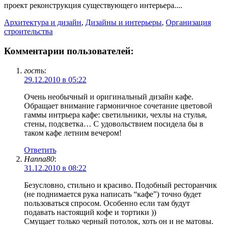
проект реконструкция существующего интерьера....
Архитектура и дизайн
,
Дизайны и интерьеры
,
Организация
строительства
Комментарии пользователей:
гость
:
29.12.2010 в 05:22
Очень необычный и оригинальный дизайн кафе.
Обращает внимание гармоничное сочетание цветовой
гаммы интрьера кафе: светильники, чехлы на стулья,
стены, подсветка… С удовольствием посидела бы в
таком кафе летним вечером!
Ответить
Hanna80
:
31.12.2010 в 08:22
Безусловно, стильно и красиво. Подобный ресторанчик
(не поднимается рука написать “кафе”) точно будет
пользоваться спросом. Особенно если там будут
подавать настоящий кофе и тортики ))
Смущает только черный потолок, хоть он и не матовы.