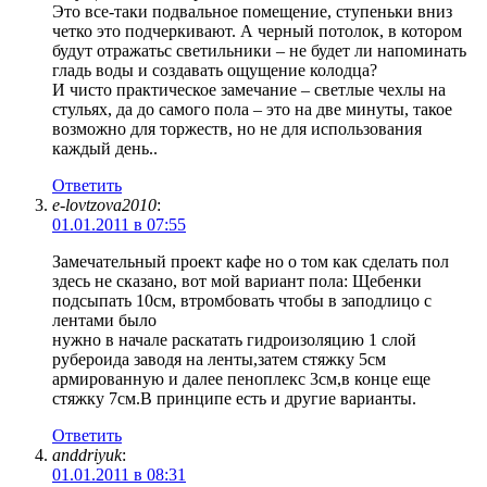
Это все-таки подвальное помещение, ступеньки вниз
четко это подчеркивают. А черный потолок, в котором
будут отражатьс светильники – не будет ли напоминать
гладь воды и создавать ощущение колодца?
И чисто практическое замечание – светлые чехлы на
стульях, да до самого пола – это на две минуты, такое
возможно для торжеств, но не для использования
каждый день..
Ответить
e-lovtzova2010
:
01.01.2011 в 07:55
Замечательный проект кафе но о том как сделать пол
здесь не сказано, вот мой вариант пола: Щебенки
подсыпать 10см, втромбовать чтобы в заподлицо с
лентами было
нужно в начале раскатать гидроизоляцию 1 слой
рубероида заводя на ленты,затем стяжку 5см
армированную и далее пеноплекс 3см,в конце еще
стяжку 7см.В принципе есть и другие варианты.
Ответить
anddriyuk
:
01.01.2011 в 08:31