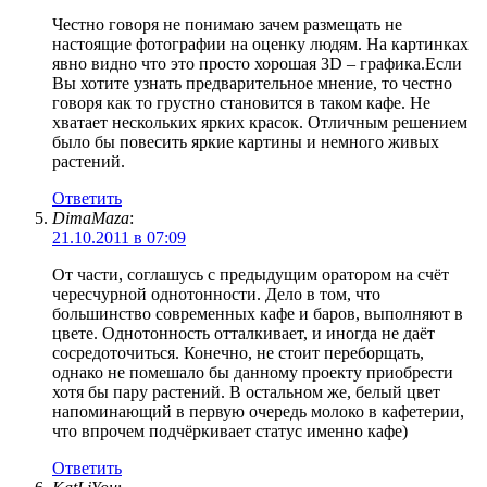
Честно говоря не понимаю зачем размещать не
настоящие фотографии на оценку людям. На картинках
явно видно что это просто хорошая 3D – графика.Если
Вы хотите узнать предварительное мнение, то честно
говоря как то грустно становится в таком кафе. Не
хватает нескольких ярких красок. Отличным решением
было бы повесить яркие картины и немного живых
растений.
Ответить
DimaMaza
:
21.10.2011 в 07:09
От части, соглашусь с предыдущим оратором на счёт
чересчурной однотонности. Дело в том, что
большинство современных кафе и баров, выполняют в
цвете. Однотонность отталкивает, и иногда не даёт
сосредоточиться. Конечно, не стоит переборщать,
однако не помешало бы данному проекту приобрести
хотя бы пару растений. В остальном же, белый цвет
напоминающий в первую очередь молоко в кафетерии,
что впрочем подчёркивает статус именно кафе)
Ответить