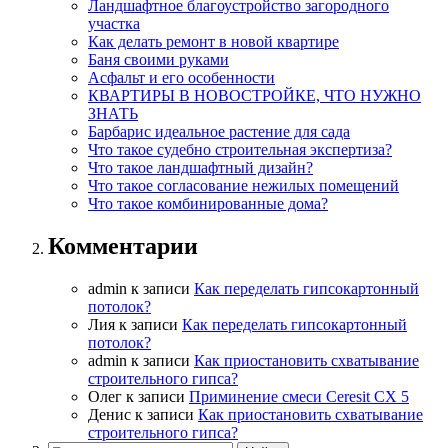
Ландшафтное благоустройство загородного
участка
Как делать ремонт в новой квартире
Баня своими руками
Асфальт и его особенности
КВАРТИРЫ В НОВОСТРОЙКЕ, ЧТО НУЖНО
ЗНАТЬ
Барбарис идеальное растение для сада
Что такое судебно строительная экспертиза?
Что такое ландшафтный дизайн?
Что такое согласование нежилых помещений
Что такое комбинированные дома?
Комментарии
admin
к записи
Как переделать гипсокартонный
потолок?
Лия
к записи
Как переделать гипсокартонный
потолок?
admin
к записи
Как приостановить схватывание
строительного гипса?
Олег
к записи
Приминение смеси Ceresit СХ 5
Денис
к записи
Как приостановить схватывание
строительного гипса?