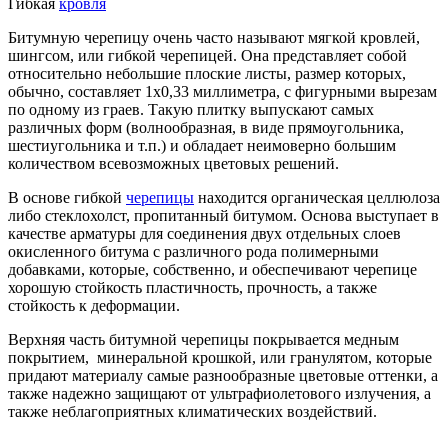
Гибкая
кровля
Битумную черепицу очень часто называют мягкой кровлей,
шингсом, или гибкой черепицей. Она представляет собой
относительно небольшие плоские листы, размер которых,
обычно, составляет 1х0,33 миллиметра, с фигурными вырезам
по одному из граев. Такую плитку выпускают самых
различных форм (волнообразная, в виде прямоугольника,
шестиугольника и т.п.) и обладает неимоверно большим
количеством всевозможных цветовых решений.
В основе гибкой
черепицы
находится органическая целлюлоза
либо стеклохолст, пропитанный битумом. Основа выступает в
качестве арматуры для соединения двух отдельных слоев
окисленного битума с различного рода полимерными
добавками, которые, собственно, и обеспечивают черепице
хорошую стойкость пластичность, прочность, а также
стойкость к деформации.
Верхняя часть битумной черепицы покрывается медным
покрытием, минеральной крошкой, или гранулятом, которые
придают материалу самые разнообразные цветовые оттенки, а
также надежно защищают от ультрафиолетового излучения, а
также неблагоприятных климатических воздействий.