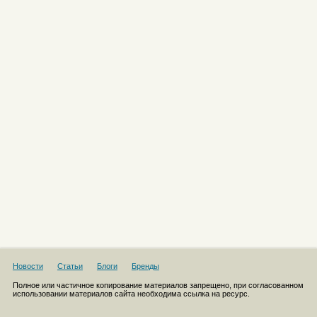
Новости
Статьи
Блоги
Бренды
Полное или частичное копирование материалов запрещено, при согласованном
использовании материалов сайта необходима ссылка на ресурс.