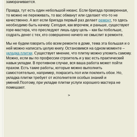
заморачивается.
Правда, тут есть один небольшой нюанс. Если бригада проверенная,
то можно не переживать, то вас обманут или сделают что-то не
качественно. А вот если бригада первый раз делает
ремонт
, то здесь
необходимо быть начеку. Сегодня, как впрочем, и раньше, существуют
горе-мастера, что преследуют лишь одну цель – как бы побольше,
содрать денег с тех, кто совершенно ничего не смыслит в ремонте.
Мы не будем говорить обо всем ремонте в доме, тема эта большая и о
ней можно написать целую книгу. Остановимся на одном моменте –
укладка пли
тки
. Существует мнение, что плитку можно уложить самому.
Можно, если вы по профессии строитель и у вас есть практический
навык укладки. В противном случае, вся ваша работа может пойти
прахом. Есть такие работы, которые можно выполнить
самостоятельно, например, покрасить пол или поклеить обои. Но,
укладка плитки требует от исполнителя особых знаний и
умений.Поэтому, при укладке плитки услуги хорошего мастера не
помешают.
>