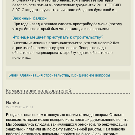
Упоминание учета геопатогенных зон в качестве критерия
безопасности жизни в нормативных документах РФ: СТО БДП
8-97. Стандарт научно-технического общества бумажной и...
Законный балкон
Три года назад я решила сделать пристройку балкона (потому
что уж больно старый был маленьким, да и не нравился...
Что еще мешает приступать к строительству?
Внесены изменения в законодательство, что там нового? Для
строителей перемены существенные. Теперь не надо
обязательно лицензировать стройку, однако обязательно
получить...
Блоги
,
Организация строительства
,
Юридические вопросы
Комментарии пользователей:
Nanka
27.02.2013 в 11:01
Всегда я с опасением отношусь ко всяким таким договорам. Столько
нюансов, которые можно неверно истолковать и двусмысленно понять.
Мы обращались к людям, занимающихся ремонтом, по рекомендации
знакомых и платили им по факту выполненной работы. Нам повезло
работой оставались довольны, проблем не было. Люди, которые