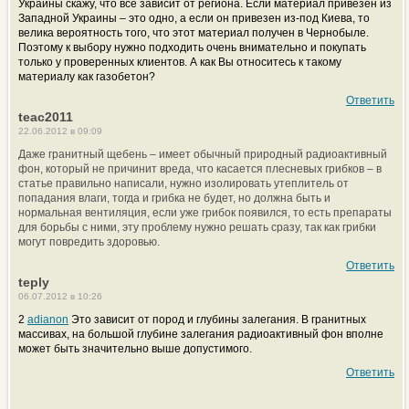
Украины скажу, что все зависит от региона. Если материал привезен из
Западной Украины – это одно, а если он привезен из-под Киева, то
велика вероятность того, что этот материал получен в Чернобыле.
Поэтому к выбору нужно подходить очень внимательно и покупать
только у проверенных клиентов. А как Вы относитесь к такому
материалу как газобетон?
Ответить
teac2011
22.06.2012 в 09:09
Даже гранитный щебень – имеет обычный природный радиоактивный
фон, который не причинит вреда, что касается плесневых грибков – в
статье правильно написали, нужно изолировать утеплитель от
попадания влаги, тогда и грибка не будет, но должна быть и
нормальная вентиляция, если уже грибок появился, то есть препараты
для борьбы с ними, эту проблему нужно решать сразу, так как грибки
могут повредить здоровью.
Ответить
teply
06.07.2012 в 10:26
2
adianon
Это зависит от пород и глубины залегания. В гранитных
массивах, на большой глубине залегания радиоактивный фон вполне
может быть значительно выше допустимого.
Ответить