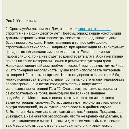
Рис.1. Утеплитель.
1. Срок службы материала. Дом, а значит, и
система отопления
строится не на один десяток лет. Поэтому, ограждающие конструкции
должны сохранять свои параметры весь этот период. Иначе в доме
будет просто холодно. Имеет значение и точное соблюдение
строительных технологий. Например, при организации вентилируемых
фасадов использовалась минеральная вата. Если не применить
пароизоляцию, то на нее будет воздействовать влага. А она негативно
влияет на такие материалы. Важен и режим эксплуатации дома.
Например, кирпичный дом требует плюсовой температуры круглый год.
2. Это пожарная безопасность. Лучше всего использовать материалы
категории НГ, то есть негорючие. Но, то же дерево отлично горит! Да,
можно использовать специальные пропитки, но это нужно планировать
заблаговременно, а потом соблюдать график. Допускается
использование категорий Г1 и Г2. Считается, что такие материалы
самостоятельно не горят, необходимо постоянное внешнее
воздействие. Можно только посоветовать, стараться использовать
такие материалы снаружи. Хотя, существуют технологии утепления и
внутри помещений, но их лучше использовать в крайнем случае.
3. Экология. На самом деле, это самый сложный вопрос. Продавцы нас
убеждают, а нам кажется бесспорным, что то же бревно натурально, а
значит экологически чисто. На самом деле, все может быть совсем не
так. А вдруг оно выросло в зоне радиоактивного или химического