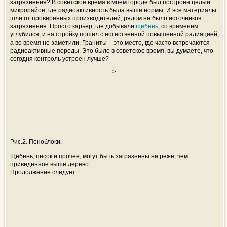
загрязнения? В советское время в моем городе был построен целый
микрорайон, где радиоактивность была выше нормы. И все материалы
шли от проверенных производителей, рядом не было источников
загрязнения. Просто карьер, где добывали
щебень
, со временем
углубился, и на стройку пошел с естественной повышенной радиацией,
а во время не заметили. Граниты – это место, где часто встречаются
радиоактивные породы. Это было в советское время, вы думаете, что
сегодня контроль устроен лучше?
>
Рис.2. Пеноблоки.
Щебень, песок и прочее, могут быть загрязнены не реже, чем
приведенное выше дерево.
Продолжение следует…