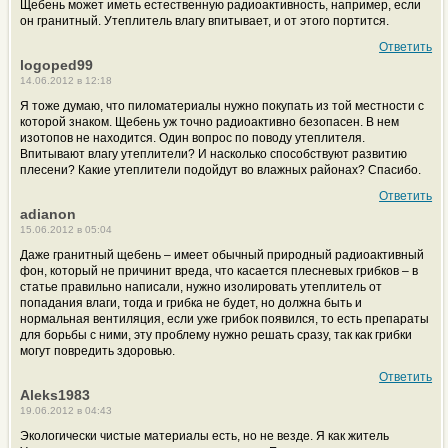
Щебень может иметь естественную радиоактивность, например, если
он гранитный. Утеплитель влагу впитывает, и от этого портится.
Ответить
logoped99
14.06.2012 в 12:18
Я тоже думаю, что пиломатериалы нужно покупать из той местности с
которой знаком. Щебень уж точно радиоактивно безопасен. В нем
изотопов не находится. Один вопрос по поводу утеплителя.
Впитывают влагу утеплители? И насколько способствуют развитию
плесени? Какие утеплители подойдут во влажных районах? Спасибо.
Ответить
adianon
15.06.2012 в 05:04
Даже гранитный щебень – имеет обычный природный радиоактивный
фон, который не причинит вреда, что касается плесневых грибков – в
статье правильно написали, нужно изолировать утеплитель от
попадания влаги, тогда и грибка не будет, но должна быть и
нормальная вентиляция, если уже грибок появился, то есть препараты
для борьбы с ними, эту проблему нужно решать сразу, так как грибки
могут повредить здоровью.
Ответить
Aleks1983
19.06.2012 в 04:43
Экологически чистые материалы есть, но не везде. Я как житель