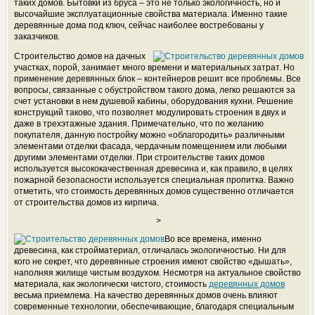
таких домов. Бытовки из бруса – это не только экологичность, но и
высочайшие эксплуатационные свойства материала. Именно такие
деревянные дома под ключ, сейчас наиболее востребованы у
заказчиков.
Строительство домов на дачных
участках, порой, занимает много времени и материальных затрат. Но
применение деревянных блок – контейнеров решит все проблемы. Все
вопросы, связанные с обустройством такого дома, легко решаются за
счет установки в нем душевой кабины, оборудования кухни. Решение
конструкций таково, что позволяет модулировать строения в двух и
даже в трехэтажные здания. Примечательно, что по желанию
покупателя, данную постройку можно «облагородить» различными
элементами отделки фасада, чердачным помещением или любыми
другими элементами отделки. При строительстве таких домов
используется высококачественная древесина и, как правило, в целях
пожарной безопасности используется специальная пропитка. Важно
отметить, что стоимость деревянных домов существенно отличается
от строительства домов из кирпича.
>
Во все времена, именно
древесина, как стройматериал, отличалась экологичностью. Ни для
кого не секрет, что деревянные строения имеют свойство «дышать»,
наполняя жилище чистым воздухом. Несмотря на актуальное свойство
материала, как экологически чистого, стоимость
деревянных домов
весьма приемлема. На качество деревянных домов очень влияют
современные технологии, обеспечивающие, благодаря специальным