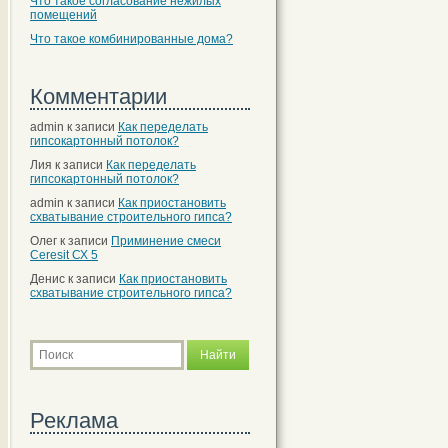
Что такое согласование нежилых
помещений
Что такое комбинированные дома?
Комментарии
admin
к записи
Как переделать
гипсокартонный потолок?
Лия
к записи
Как переделать
гипсокартонный потолок?
admin
к записи
Как приостановить
схватывание строительного гипса?
Олег
к записи
Приминение смеси
Ceresit СХ 5
Денис
к записи
Как приостановить
схватывание строительного гипса?
Реклама