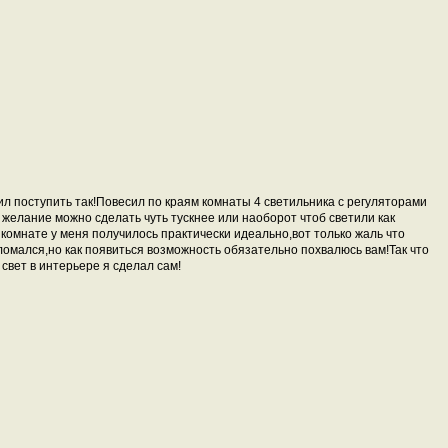
ил поступить так!Повесил по краям комнаты 4 светильника с регуляторами
 желание можно сделать чуть тускнее или наоборот чтоб светили как
 комнате у меня получилось практически идеально,вот только жаль что
ломался,но как появиться возможность обязательно похвалюсь вам!Так что
 свет в интерьере я сделал сам!