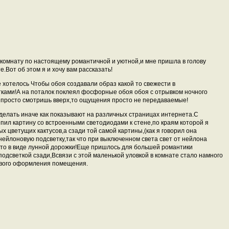
 комнату по настоящему романтичной и уютной,и мне пришла в голову
.Вот об этом я и хочу вам рассказать!
 хотелось Чтобы обоя создавали образ какой то свежести в
тками!А на поталок поклеял фосфорные обоя обоя с отрывком ночного
и просто смотришь вверх,то ощущения просто не передаваемые!
делать иначе как показывают на различных страницах интернета.С
ил картину со встроенными светодиодами к стене,по краям которой я
х цветущих кактусов,а сзади той самой картины,(как я говорил она
нейлоновую подсветку,так что при выключенном света свет от нейлона
о то в виде лунной дорожки!Еще пришлось для большей романтики
 подсветкой сзади,Всвязи с этой маленькой уловкой в комнате стало намного
ового оформления помещения.