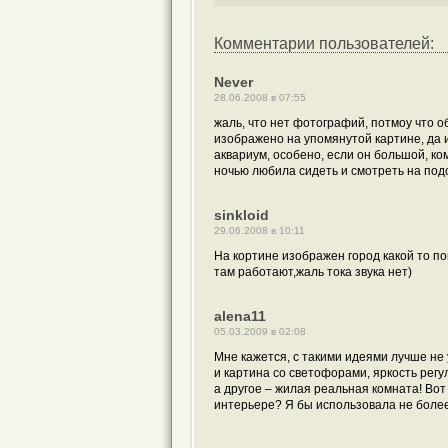
Комментарии пользователей:
Never
28.06.2008 в 07:55
жаль, что нет фотографий, потмоу что об
изображено на упомянутой картине, да и
аквариум, особено, если он большой, ко
ночью любила сидеть и смотреть на подс
sinkloid
29.06.2008 в 10:11
На кортине изображен город какой то п
там работают,жаль тока звука нет)
alena11
05.03.2009 в 02:08
Мне кажется, с такими идеями лучше не
и картина со светофорами, яркость рег
а другое – жилая реальная комната! Вот
интерьере? Я бы использовала не более