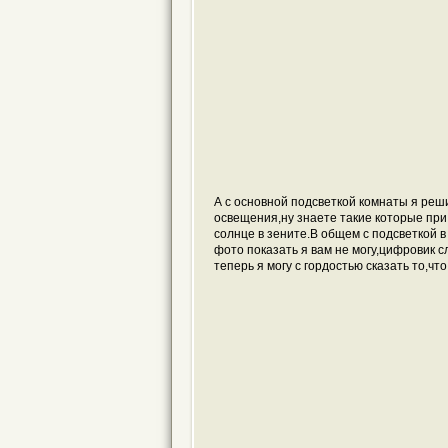
А с основной подсветкой комнаты я реш
освещения,ну знаете такие которые при
солнце в зените.В общем с подсветкой в
фото показать я вам не могу,цифровик с
теперь я могу с гордостью сказать то,что