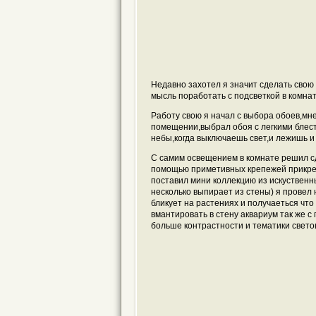
Недавно захотел я значит сделать свою
мысль поработать с подсветкой в комнате
Работу свою я начал с выбора обоев,мне
помещении,выбрал обоя с легкими блес
небы,когда выключаешь свет,и лежишь 
С самим освещением в комнате решил с
помощью приметивных крепежей прикреп
поставил мини коллекцию из искуственны
несколько выпирает из стены) я провел 
бликует на растениях и получаеться чт
вмантировать в стену аквариум так же с
больше контрастности и тематики свет