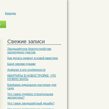
Бренды
Свежие записи
Ландшафтное благоустройство
загородного участка
Как делать ремонт в новой квартире
Баня своими руками
Асфальт и его особенности
КВАРТИРЫ В НОВОСТРОЙКЕ, ЧТО
НУЖНО ЗНАТЬ
Барбарис идеальное растение для
сада
Что такое судебно строительная
экспертиза?
Что такое ландшафтный дизайн?