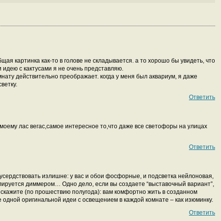
щая картинка как-то в голове не складывается. а то хорошо бы увидеть, что
 идею с кактусами я не очень представляю.
мнату действительно преображает. когда у меня был аквариум, я даже
ветку.
Ответить
омоему лас вегас,самое интересное то,что даже все светофоры на улицах
Ответить
 усердствовать излишне: у вас и обои фосфорные, и подсветка нейлоновая,
улируется диммером… Одно дело, если вы создаете “выставочный вариант”,
 скажите (по прошествию полугода): вам комфортно жить в созданном
 одной оригинальной идеи с освещением в каждой комнате – как изюминку.
Ответить