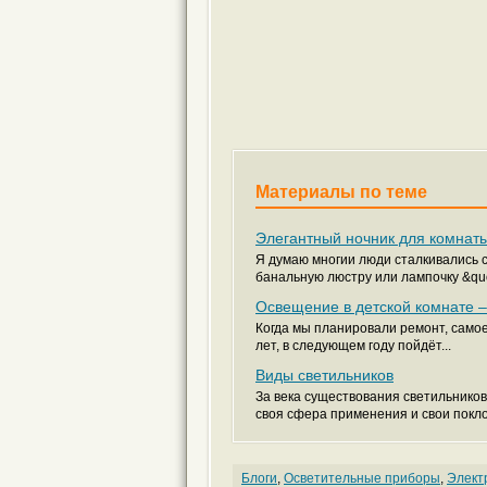
Материалы по теме
Элегантный ночник для комнаты
Я думаю многии люди сталкивались с
банальную люстру или лампочку &quot
Освещение в детской комнате –
Когда мы планировали ремонт, самое
лет, в следующем году пойдёт...
Виды светильников
За века существования светильников
своя сфера применения и свои поклон
Блоги
,
Осветительные приборы
,
Элект