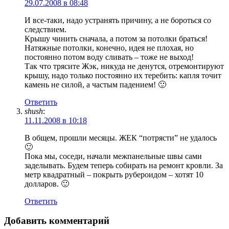
29.07.2008 в 08:48
И все-таки, надо устранять причину, а не бороться со
следствием.
Крышу чинить сначала, а потом за потолки браться!
Натяжные потолки, конечно, идея не плохая, но
постоянно потом воду сливать – тоже не выход!
Так что трясите Жэк, никуда не денутся, отремонтируют
крышу, надо только постоянно их теребить: капля точит
камень не силой, а частым падением! 🙂
Ответить
shush
:
11.11.2008 в 10:18
В общем, прошли месяцы. ЖЕК “потрясти” не удалось
🙂
Пока мы, соседи, начали межпанельные швы сами
заделывать. Будем теперь собирать на ремонт кровли. За
метр квадратный – покрыть рубероидом – хотят 10
долларов. 🙂
Ответить
Добавить комментарий