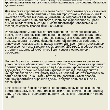
кровельщиков оказались слишком большими, поэтому решено было все
делать самим.
Для монтажа стропильной системы были приобретены доски сечением
150 на 50 мм, для обрешетки и зашивки фронтонов – 150 на 25 мм. В
качестве покрытия выбрали оцинкованный гофролист С8 толщиной 0,5
мм. Для наружной обшивки свесов, карнизов и фронтонов выбрали
обычный пластиковый сайдинг. Из метизов потребовались скобы,
гвозди, саморезы кровельные и обычные.
Работали втроем. Первым делом выровняли в горизонт основание,
рассчитали размеры стропил, сделали шаблон. Наружные габариты
дома 7 м на 9 м, высота стропил по коньку 3,3 м. Собирали стропила
наверху, сборка на земле была бы удобней, но подъем собранного
внизу стропила оказался слишком тяжел. Для крепления нагруженных
узлов стропил использовали скобы длиной 250 мм. Для сборки одного
стропила уходило 18 скоб, плюс 8 для связок с основанием и
раскосами.
>
После сборки и установки стропил с помощью временных раскосов
уложили доски обрешетки с шагом в 150 мм. Стыки досок на стропилах
производили вразбежку, через ряд. Поднимали кровельные листы по
двум доска, с помощью веревки и крючка из гвоздя. Укладку листов
контролировали по натянутому маяку из бечевки. Монтаж гофролиста
занял один день, с коньком и ветровыми досками. Затем провели
зашивку фронтонов обрезной доской, попутно зашивая выносы и
свесы крыши.
Качество готовой крыши удалось проверить сразу после окончания
работ, поскольку начались сильные дожди. Просвечивали фонариком
изнутри все стыки, разложили на полу газеты для проверки. Ни одной
капли!