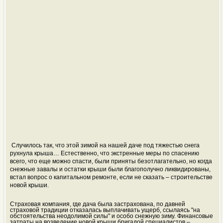
Случилось так, что этой зимой на нашей даче под тяжестью снега
рухнула крыша… Естественно, что экстренные меры по спасению
всего, что еще можно спасти, были приняты безотлагательно, но когда
снежные завалы и остатки крыши были благополучно ликвидированы,
встал вопрос о капитальном ремонте, если не сказать – строительстве
новой крыши.
Страховая компания, где дача была застрахована, по давней
страховой традиции отказалась выплачивать ущерб, ссылаясь "на
обстоятельства неодолимой силы" и особо снежную зиму. Финансовые
затраты на возведение новой крыши бригадой специалистов –