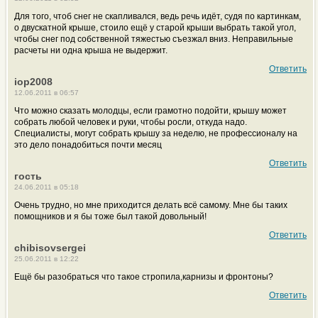
Для того, чтоб снег не скапливался, ведь речь идёт, судя по картинкам,
о двускатной крыше, стоило ещё у старой крыши выбрать такой угол,
чтобы снег под собственной тяжестью съезжал вниз. Неправильные
расчеты ни одна крыша не выдержит.
Ответить
iop2008
12.06.2011 в 06:57
Что можно сказать молодцы, если грамотно подойти, крышу может
собрать любой человек и руки, чтобы росли, откуда надо.
Специалисты, могут собрать крышу за неделю, не профессионалу на
это дело понадобиться почти месяц
Ответить
гость
24.06.2011 в 05:18
Очень трудно, но мне приходится делать всё самому. Мне бы таких
помощников и я бы тоже был такой довольный!
Ответить
chibisovsergei
25.06.2011 в 12:22
Ещё бы разобраться что такое стропила,карнизы и фронтоны?
Ответить