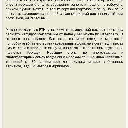
заглянуть в БТИ и изучить технический паспорт своей квартиры. Если
снести несущую стену, то обрушения рано или поздно, не избежать,
причём, рухнуть может не только верхняя квартира на вашу, но и ваша
на ту, что расположена под ней, а ваш кирпичный или панельный дом,
сложиться, как карточный.
Можно не ходить в БТИ, и не изучать технический паспорт, поскольку
отличить несущую конструкцию от ненесущей можно по материалу, из
которого она создана. Для этого возьмите гвоздь и молоток и
попробуйте вбить его в стену (деревянные дома не в счёт), если гвоздь
входит легко и просто, то стену можно ломать, в противном случае, она
является несущей. Несущие стены во многоэтажных и
многоквартирных домах всегда либо железобетонные, либо кирпичные,
толщиной от 80 сантиметров до полутора метров в бетонном
варианте, и до 3-4 метров в кирпичном.