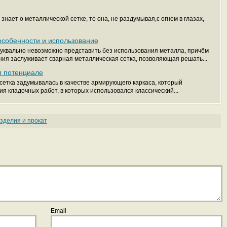
нает о металлической сетке, то она, не раздумывая,с огнем в глазах,
особенности и использование
квально невозможно представить без использования металла, причём
ния заслуживает сварная металлическая сетка, позволяющая решать...
м потенциале
сетка задумывалась в качестве армирующего каркаса, который
я кладочных работ, в которых использовался классический...
зделия и прокат
Email