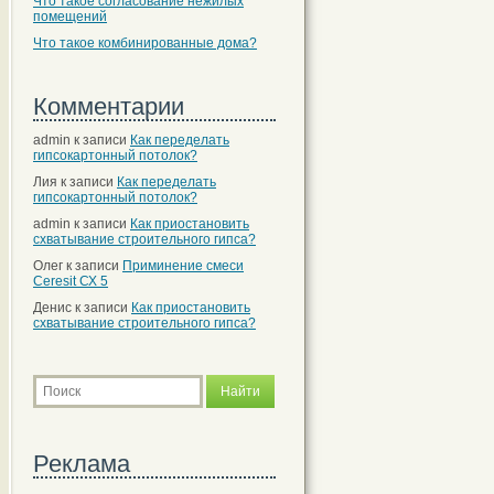
Что такое согласование нежилых
помещений
Что такое комбинированные дома?
Комментарии
admin
к записи
Как переделать
гипсокартонный потолок?
Лия
к записи
Как переделать
гипсокартонный потолок?
admin
к записи
Как приостановить
схватывание строительного гипса?
Олег
к записи
Приминение смеси
Ceresit СХ 5
Денис
к записи
Как приостановить
схватывание строительного гипса?
Реклама