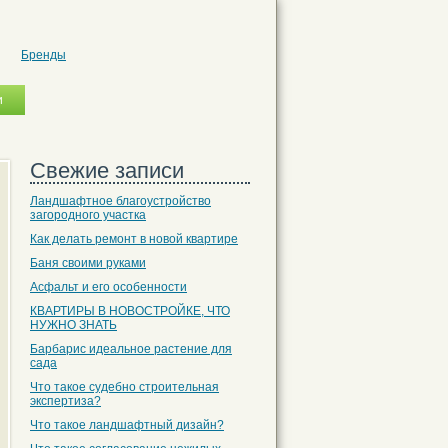
Бренды
Свежие записи
Ландшафтное благоустройство
загородного участка
Как делать ремонт в новой квартире
Баня своими руками
Асфальт и его особенности
КВАРТИРЫ В НОВОСТРОЙКЕ, ЧТО
НУЖНО ЗНАТЬ
Барбарис идеальное растение для
сада
Что такое судебно строительная
экспертиза?
Что такое ландшафтный дизайн?