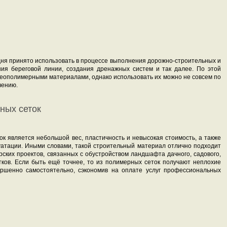
ня принято использовать в процессе выполнения дорожно-строительных и
ния береговой линии, создания дренажных систем и так далее. По этой
геополимерными материалами, однако использовать их можно не совсем по
чению.
ных сеток
к является небольшой вес, пластичность и невысокая стоимость, а также
уатации. Иными словами, такой строительный материал отлично подходит
ских проектов, связанных с обустройством ландшафта дачного, садового,
тков. Если быть ещё точнее, то из полимерных сеток получают неплохие
ершенно самостоятельно, сэкономив на оплате услуг профессиональных