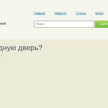
Главная
Новости
Статьи
Блоги
джей
одную дверь?
ь?