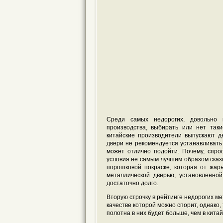
Среди самых недорогих, довольно 
производства, выбирать или нет таки
китайские производители выпускают д
двери не рекомендуется устанавливать 
может отлично подойти. Почему, спро
условия не самым лучшим образом сказы
порошковой покраске, которая от жар
металлической дверью, установленной
достаточно долго.
Вторую строчку в рейтинге недорогих м
качестве которой можно спорит, однако,
полотна в них будет больше, чем в китай