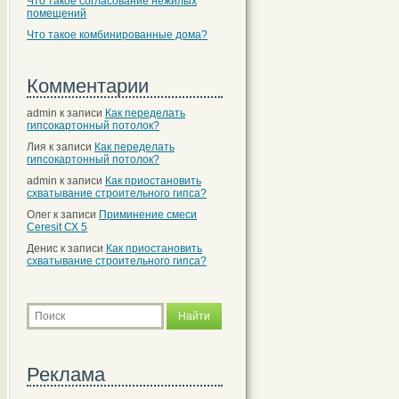
Что такое согласование нежилых
помещений
Что такое комбинированные дома?
Комментарии
admin
к записи
Как переделать
гипсокартонный потолок?
Лия
к записи
Как переделать
гипсокартонный потолок?
admin
к записи
Как приостановить
схватывание строительного гипса?
Олег
к записи
Приминение смеси
Ceresit СХ 5
Денис
к записи
Как приостановить
схватывание строительного гипса?
Реклама