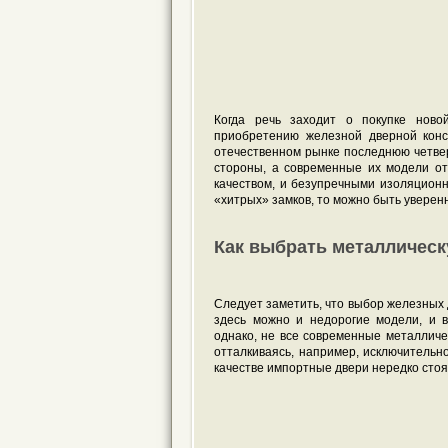
Когда речь заходит о покупке ново
приобретению железной дверной конс
отечественном рынке последнюю четверт
стороны, а современные их модели от
качеством, и безупречными изоляционн
«хитрых» замков, то можно быть уверенн
Как выбрать металличес
Следует заметить, что выбор железных 
здесь можно и недорогие модели, и в
однако, не все современные металлич
отталкиваясь, например, исключительно
качестве импортные двери нередко сто