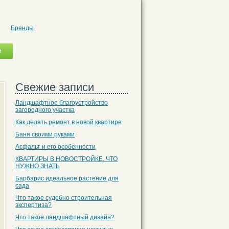
Бренды
Свежие записи
Ландшафтное благоустройство
загородного участка
Как делать ремонт в новой квартире
Баня своими руками
Асфальт и его особенности
КВАРТИРЫ В НОВОСТРОЙКЕ, ЧТО
НУЖНО ЗНАТЬ
Барбарис идеальное растение для
сада
Что такое судебно строительная
экспертиза?
Что такое ландшафтный дизайн?