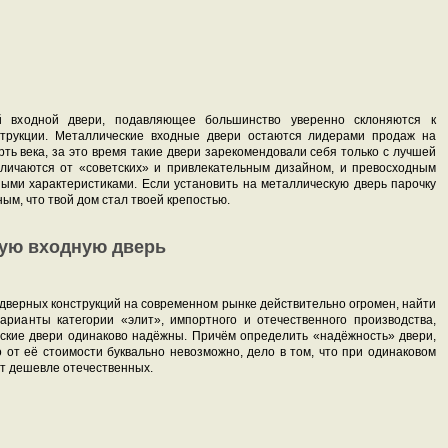
й входной двери, подавляющее большинство уверенно склоняются к
трукции. Металлические входные двери остаются лидерами продаж на
ь века, за это время такие двери зарекомендовали себя только с лучшей
личаются от «советских» и привлекательным дизайном, и превосходным
ыми характеристиками. Если установить на металлическую дверь парочку
ым, что твой дом стал твоей крепостью.
кую входную дверь
дверных конструкций на современном рынке действительно огромен, найти
арианты категории «элит», импортного и отечественного производства,
еские двери одинаково надёжны. Причём определить «надёжность» двери,
 от её стоимости буквально невозможно, дело в том, что при одинаковом
ят дешевле отечественных.