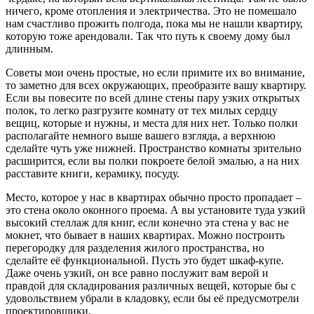
ничего, кроме отопления и электричества. Это не помешало
нам счастливо прожить полгода, пока мы не нашли квартиру,
которую тоже арендовали. Так что путь к своему дому был
длинным.
Советы мои очень простые, но если примите их во внимание,
то заметно для всех окружающих, преобразите вашу квартиру.
Если вы повесите по всей длине стены пару узких открытых
полок, то легко разгрузите комнату от тех милых сердцу
вещиц, которые и нужны, и места для них нет. Только полки
располагайте немного выше вашего взгляда, а верхнюю
сделайте чуть уже нижней. Пространство комнаты зрительно
расширится, если вы полки покроете белой эмалью, а на них
расставите книги, керамику, посуду.
Место, которое у нас в квартирах обычно просто пропадает –
это стена около оконного проема. А вы установите туда узкий
высокий стеллаж для книг, если конечно эта стена у вас не
мокнет, что бывает в наших квартирах. Можно построить
перегородку для разделения жилого пространства, но
сделайте её функциональной. Пусть это будет шкаф-купе.
Даже очень узкий, он все равно послужит вам верой и
правдой для складирования различных вещей, которые бы с
удовольствием убрали в кладовку, если бы её предусмотрели
проектировщики.