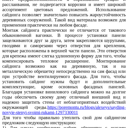
расслаивания, не подвергается коррозии и имеет широкий
ассортимент цветовых предложений. Использование
сайдинга позволяет значительно повысить жароустойчивость
деревянных сооружений. Такой вид материала возможен для
применения практически на любом фасаде.
Монтаж сайдинга практически не отличается от такового
обыкновенной вагонки. В процессе установки панели
защелкиваются друг за друга, затем закрепляются шурупами,
гвоздями и саморезами через отверстия для крепления,
которые расположены в верхней части панели. Эти отверстия
для крепежа имеют слегка удлиненную форму для того, чтобы
компенсировать тепловое расширение. Монтирование
сайдинга возможно как на деревянную, так и на
металлическую обрешетку непосредственно на сам фасад или
при устройстве вентилируемого фасада. Для того, чтобы
установить сайдинг нужны будут и дополнительные
комплектующие, кроме основных фасадных панелей.
Благодаря установке винилового сайдинга можно на долгие
годы обеспечить своему дому отличный внешний вид и
надежно защитить стены от неблагоприятных воздействий
окружающей среды.
https://poremontu.ru/blogs/alexeys/sayding-
novyie-stenyi-svoimi-rukami-1297330011
Для того чтобы правильно утеплить свой дом сайдингом
предложим следующую инструкцию:
1) Для начала необходимо набить обрешетку с шагами