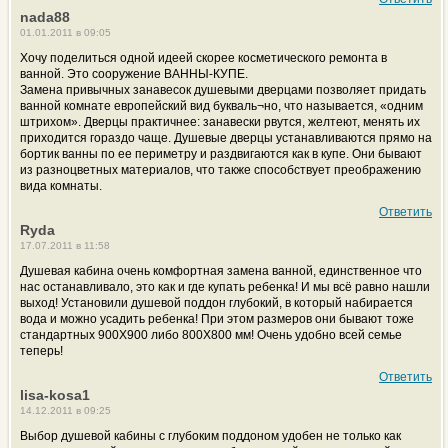
nada88
01.01.2011 в 09:05
Хочу поделиться одной идеей скорее косметического ремонта в
ванной. Это сооружение ВАННЫ-КУПЕ.
Замена привычных занавесок душевыми дверцами позволяет придать
ванной комнате европейский вид букваль¬но, что называется, «одним
штрихом». Дверцы практичнее: занавески рвутся, желтеют, менять их
приходится гораздо чаще. Душевые дверцы устанавливаются прямо на
бортик ванны по ее периметру и раздвигаются как в купе. Они бывают
из разноцветных материалов, что также способствует преображению
вида комнаты.
Ответить
Ryda
17.07.2011 в 11:58
Душевая кабина очень комфортная замена ванной, единственное что
нас останавливало, это как и где купать ребенка! И мы всё равно нашли
выход! Установили душевой поддон глубокий, в который набирается
вода и можно усадить ребенка! При этом размеров они бывают тоже
стандартных 900Х900 либо 800Х800 мм! Очень удобно всей семье
теперь!
Ответить
lisa-kosa1
14.12.2011 в 09:25
Выбор душевой кабины с глубоким поддоном удобен не только как