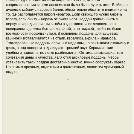
температуре стенки кабинки нагрелись бы так, что при
соприкосновении с ними легко можно было бы получить ожог. Выбирая
душевую кабину с паровой баней, обязательно обратите внимание на
то, где располагается парогенератор. Если сверху, то нужно беречь
голову, если снизу – беречь от ожога ноги. Поддон должен быть в
первую очередь прочным, чтобы выдерживать вес человека, его
поверхность должна быть рельефной, а не гладкой, чтобы не было
возможности поскользнуться. В основном, поддоны для душевых
кабинок изготавливаются из стали, керамики, акрила и мрамора.
Эмалированные поддоны прочны и надежны, но впитывают ржавчину и
грязь, а под напором воды издают громкий звук. Керамические –
удобны и надежны, но легко разбиваются. Оптимальным вариантом
сочетания цены и качества, являются акриловые поддоны. Чтобы
установить такой поддон достаточно жестко, нужно сооружать каркас.
Но самым прочным, надежным и долговечным, является мраморный
поддон.
>