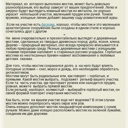
Материал, из которого выполнен мостик, может быть довольно
разнообразным, его выбор зависит от ваших предпочтений. Легко и
ажурно будет выглядеть кованый мостик из металла, он хорошо
украсит небольшой участок, маленький прудик или ручей. Тонкое
кружево, изящные линии добавят вашему саду романтической ауры.
Если на участке есть
беседка
, хорошо, чтобы мостик и это маленькое
архитектурное сооружение были созданы в одном стиле и хорошо
сочетались друг с другом
>
Не мене очаровательно и презентабельно выглядят и деревянные
мостики, сделанные из твердых древесных пород: дуба, ясеня, клена.
Дерево – природный материал, оно всегда прекрасно вписывается в
любую природную среду. Резные деревянные мостики с изящными
тонкими перилами напомнят о старинных русских усадьбах. Горбатые
мостики из неотесанных бревен навеют воспоминания о любимых
детских сказках.
Для того, чтобы мостик сохранился долго, а на него будут влиять
погодные условия – снег, мороз и дождь, его необходимо обработать
антисептиком.
Мостики могут быть радиальные или, как говорят – горбатые, и
прямыми. Какой мостик выбрать, подскажет рельеф вашего участка.
Если та часть участка, где протекает ручеек или находится прудик,
ровная, можете выбрать прямой мостик.
Если рельеф, наоборот, холмистый – выбирайте горбатый мостик, он
своей формой повторит очертания местности.
Как быть, если на вашем участке еще нет водоема? В этом случае
мостик можно перебросить через овраг или ров.
Очень изящно дополнит мостик ландшафтную композицию с сухим
ручьем. Можно даже изящно расположить мостик на зеленой лужайке,
соединив им две дорожки.