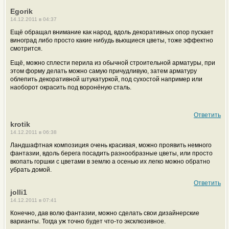
Egorik
14.12.2011 в 04:37
Ещё обращал внимание как народ, вдоль декоративных опор пускает
виноград либо просто какие нибудь вьющиеся цветы, тоже эффектно
смотрится.
Ещё, можно сплести перила из обычной строительной арматуры, при
этом форму делать можно самую причудливую, затем арматуру
облепить декоративной штукатуркой, под сухостой например или
наоборот окрасить под воронёную сталь.
Ответить
krotik
14.12.2011 в 06:38
Ландшафтная композиция очень красивая, можно проявить немного
фантазии, вдоль берега посадить разнообразные цветы, или просто
вкопать горшки с цветами в землю а осенью их легко можно обратно
убрать домой.
Ответить
jolli1
14.12.2011 в 07:41
Конечно, дав волю фантазии, можно сделать свои дизайнерские
варианты. Тогда уж точно будет что-то эксклюзивное.