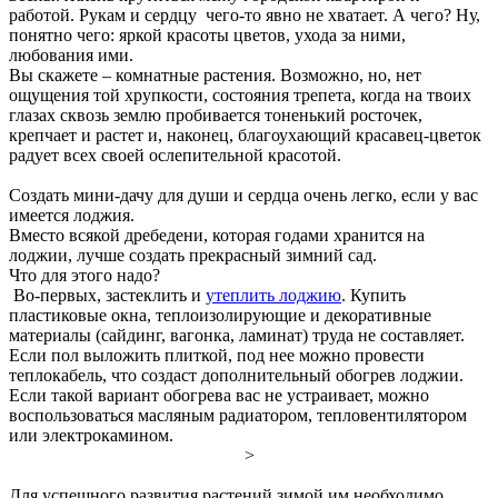
работой. Рукам и сердцу чего-то явно не хватает. А чего? Ну,
понятно чего: яркой красоты цветов, ухода за ними,
любования ими.
Вы скажете – комнатные растения. Возможно, но, нет
ощущения той хрупкости, состояния трепета, когда на твоих
глазах сквозь землю пробивается тоненький росточек,
крепчает и растет и, наконец, благоухающий красавец-цветок
радует всех своей ослепительной красотой.
Создать мини-дачу для души и сердца очень легко, если у вас
имеется лоджия.
Вместо всякой дребедени, которая годами хранится на
лоджии, лучше создать прекрасный зимний сад.
Что для этого надо?
Во-первых, застеклить и
утеплить лоджию
. Купить
пластиковые окна, теплоизолирующие и декоративные
материалы (сайдинг, вагонка, ламинат) труда не составляет.
Если пол выложить плиткой, под нее можно провести
теплокабель, что создаст дополнительный обогрев лоджии.
Если такой вариант обогрева вас не устраивает, можно
воспользоваться масляным радиатором, тепловентилятором
или электрокамином.
>
Для успешного развития растений зимой им необходимо