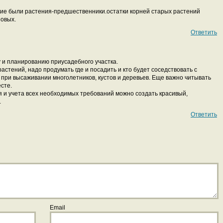
акие были растения-предшественники.остатки корней старых растений
новых.
Ответить
 и планированию приусадебного участка.
стений, надо продумать где и посадить и кто будет соседствовать с
при высаживании многолетников, кустов и деревьев. Еще важно читывать
сте.
 и учета всех необходимых требований можно создать красивый,
.
Ответить
Email