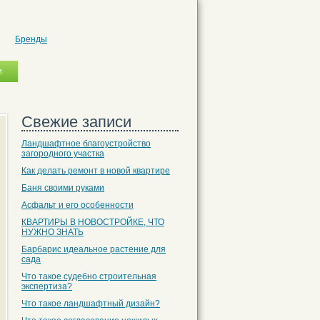
Бренды
Свежие записи
Ландшафтное благоустройство
загородного участка
Как делать ремонт в новой квартире
Баня своими руками
Асфальт и его особенности
КВАРТИРЫ В НОВОСТРОЙКЕ, ЧТО
НУЖНО ЗНАТЬ
Барбарис идеальное растение для
сада
Что такое судебно строительная
экспертиза?
Что такое ландшафтный дизайн?