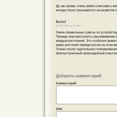
Да, вы правы, очень важно учитывать к
иногда плохо сказываются на развитии 
Belief
27.09.2012 в 12:18
Очень правильные советы по устройству
Прежде чем приступать к высаживанию ра
каждым растением. Это особенно важно 
какие растения прежде росли на этом ме
Только после тщательного планирования
благоустроенный приусадебный участок
Добавить комментарий
Комментарий
Имя