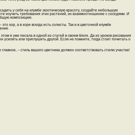
садить у себя на клумбе экзотическую красоту, создайте небольшую
ете изучить требования этих растений, их взаимоотношение с соседями. И
общую композицию.
 это хор, а в хоре всегда есть солисты. Так и в цветочной клумбе
ение.
этом я уже писала в одной из статей в своем блоге. Да из уроков рисования
ен усилить или приглушить другой. Если не помните, тогда стоит почитать о
ое главное, – стиль вашего цветника должен соответствовать стилю участка!