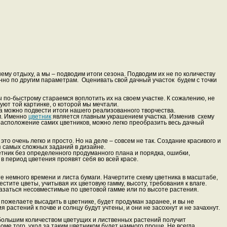
ему отдыху, а мы – подводим итоги сезона. Подводим их не по количеству
но по другим параметрам. Оценивать свой дачный участок будем с точки
мы по-быстрому стараемся воплотить их на своем участке. К сожалению, не
вуют той картинке, о которой мы мечтали.
гда можно подвести итоги нашего реализованного творчества.
ам. Именно
цветник
является главным украшением участка. Изменив схему
 расположение самих цветников, можно легко преобразить весь дачный
это очень легко и просто. Но на деле – совсем не так. Создание красивого и
з самых сложных заданий в дизайне.
етник без определенного продуманного плана и порядка, ошибки,
в период цветения проявят себя во всей красе.
е немного времени и листа бумаги. Начертите схему цветника в масштабе,
естите цветы, учитывая их цветовую гамму, высоту, требования к влаге.
оказаться несовместимые по цветовой гамме или по высоте растения.
 пожелаете высадить в цветнике, будет продуман заранее, и вы не
 растений к почве и солнцу будут учтены, и они не засохнут и не зачахнут.
ольшим количеством цветущих и лиственных растений получит
ме того, уход за таким цветником будет намного проще. Не всегда