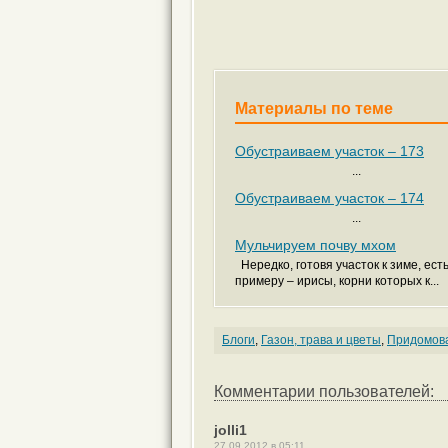
Материалы по теме
Обустраиваем участок – 173
...
Обустраиваем участок – 174
...
Мульчируем почву мхом
Нередко, готовя участок к зиме, ес
примеру – ирисы, корни которых к...
Блоги
,
Газон, трава и цветы
,
Придомов
Комментарии пользователей:
jolli1
27.09.2012 в 05:11