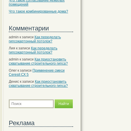
Что такое согласование нежилых
помещений
Что такое комбинированные дома?
Комментарии
admin
к записи
Как переделать
гипсокартонный потолок?
Лия
к записи
Как переделать
гипсокартонный потолок?
admin
к записи
Как приостановить
схватывание строительного гипса?
Олег
к записи
Приминение смеси
Ceresit СХ 5
Денис
к записи
Как приостановить
схватывание строительного гипса?
Реклама