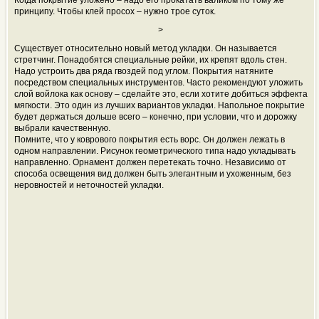
Когда покрытие уложено – надо его прокатать валиком по тому же
принципу. Чтобы клей просох – нужно трое суток.
>
Существует относительно новый метод укладки. Он называется
стретчинг
. Понадобятся специальные рейки, их крепят вдоль стен.
Надо устроить два ряда гвоздей под углом. Покрытия натяните
посредством специальных инструментов. Часто рекомендуют уложить
слой войлока как основу – сделайте это, если хотите добиться эффекта
мягкости. Это один из лучших вариантов укладки. Напольное покрытие
будет держаться дольше всего – конечно, при условии, что и дорожку
выбрали качественную.
Помните, что у коврового покрытия есть ворс. Он должен лежать в
одном направлении. Рисунок геометрического типа надо укладывать
направленно. Орнамент должен перетекать точно. Независимо от
способа освещения вид должен быть элегантным и ухоженным, без
неровностей и неточностей укладки.