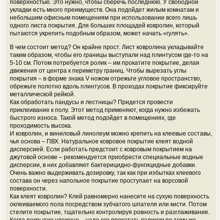
поверхностью. Это нужно, чтобы сберечь последнюю. У свободной
укладки есть много преимуществ. Она подойдет жилым комнатам и
небольшим офисным помещениям при использовании всего лишь
одного листа покрытия. Для больших площадей ковролин, который
пытаются укрепить подобным образом, может начать «гулять».
В чем состоит метод? Он крайне прост. Лист ковролина укладывайте
таким образом, чтобы его границы выступали над плинтусом где-то на
5-10 см. Потом потребуется ролик – им прокатите покрытие, делая
движения от центра к периметру границ. Чтобы вырезать углы
покрытия – в форме знака V ножом отрежьте угловое пространство,
обрежьте полотно вдоль плинтусов. В проходах покрытие фиксируйте
металлической рейкой.
Как обработать пандусы и лестницы? Придется провести
приклеивание к полу. Этот метод применяют, когда нужно избежать
быстрого износа. Такой метод подойдет в помещениях, где
проходимость высока.
И ковролин, и виниловый линолеум можно крепить на клеевые составы,
чья основа – ПВХ. Натуральное ковровое покрытие клеят водной
дисперсией. Если работать предстоит с ковровым покрытием на
джутовой основе – рекомендуется приобрести специальные водные
дисперсии, в них добавляют бактерицидно-фунгицидные добавки.
Очень важно выдерживать дозировку, так как при избытках клеевого
состава он через напольное покрытие проступает на ворсовой
поверхности.
Как клеят ковролин? Клей равномерно нанесите на сухую поверхность
оклеиваемого пола посредством зубчатого шпателя или кисти. Потом
стелите покрытие, тщательно контролируя ровность и разглаживание.