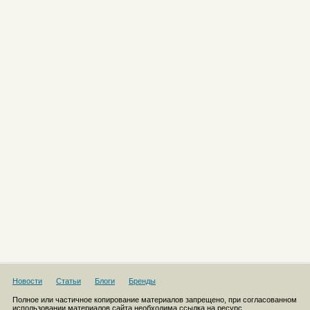
Новости
Статьи
Блоги
Бренды
Полное или частичное копирование материалов запрещено, при согласованном
использовании материалов сайта необходима ссылка на ресурс.