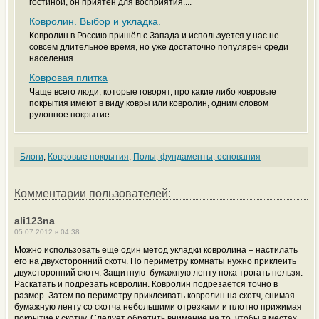
гостиной, он приятен для восприятия....
Ковролин. Выбор и укладка.
Ковролин в Россию пришёл с Запада и используется у нас не
совсем длительное время, но уже достаточно популярен среди
населения....
Ковровая плитка
Чаще всего люди, которые говорят, про какие либо ковровые
покрытия имеют в виду ковры или ковролин, одним словом
рулонное покрытие....
Блоги
,
Ковровые покрытия
,
Полы, фундаменты, основания
Комментарии пользователей:
ali123na
05.07.2012 в 04:38
Можно использовать еще один метод укладки ковролина – настилать
его на двухсторонний скотч. По периметру комнаты нужно приклеить
двухсторонний скотч. Защитную бумажную ленту пока трогать нельзя.
Раскатать и подрезать ковролин. Ковролин подрезается точно в
размер. Затем по периметру приклеивать ковролин на скотч, снимая
бумажную ленту со скотча небольшими отрезками и плотно прижимая
покрытие к скотчу. Следует обратить внимание на то, чтобы в местах