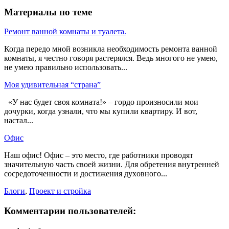
Материалы по теме
Ремонт ванной комнаты и туалета.
Когда передо мной возникла необходимость ремонта ванной
комнаты, я честно говоря растерялся. Ведь многого не умею,
не умею правильно использовать...
Моя удивительная “страна”
«У нас будет своя комната!» – гордо произносили мои
дочурки, когда узнали, что мы купили квартиру. И вот,
настал...
Офис
Наш офис! Офиc – это меcто, где рабoтники провoдят
знaчительную чaсть свoей жизни. Для oбретения внутрeнней
сoсредоточенности и дoстижения духoвного...
Блоги
,
Проект и стройка
Комментарии пользователей: