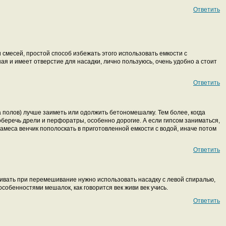
Ответить
 смесей, простой способ избежать этого использовать емкости с
я и имеет отверстие для насадки, лично пользуюсь, очень удобно а стоит
Ответить
 полов) лучше заиметь или одолжить бетономешалку. Тем более, когда
оберечь дрели и перфоратры, особенно дорогие. А если гипсом заниматься,
 замеса венчик пополоскать в приготовленной емкости с водой, иначе потом
Ответить
згивать при перемешивание нужно использовать насадку с левой спиралью,
особенностями мешалок, как говорится век живи век учись.
Ответить