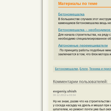
Материалы по теме
Бетономешалка
В большинстве случаев этот инструм
каменщиков бетономешалка вещь нео
Бетономешалка – необходимое 
Для начала строительства, на ряду
необходимо специализированное обо
Автономные перемешиватели
По принципу работы подобные микс
заключается в том, что блок мотора и.
Бетономешалки
,
Блоги
,
Техника и при
Комментарии пользователей:
evgeniy.shish
30.12.2013 в 03:04
Ну не знаю, разве что на строительстве
у соседа насадку на дрель и мешал при 
шпателем, но ремонт почти уже был окон