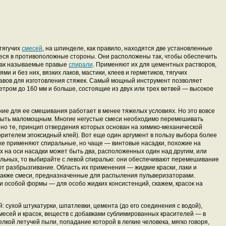
тягучих
смесей
, на шпинделе, как правило, находятся две установленные
ся в противоположные стороны. Они расположены так, чтобы обеспечить
 так называемые правые
спирали
. Применяют их для цементных растворов,
и и без них, вязких лаков, мастики, клеев и герметиков, тягучих
авов для изготовления стяжек. Самый мощный инструмент позволяет
тром до 160 мм и больше, состоящие из двух или трех ветвей — высокое
ние для ее смешивания работает в менее тяжелых условиях. Но это вовсе
 быть маломощным. Многие негустые смеси необходимо перемешивать
нно те, принцип отвердения которых основан на химико-механической
рителем эпоксидный клей). Вот еще один аргумент в пользу выбора более
же применяют спиральные, но чаще — винтовые насадки, похожие на
на оси насадки может быть два, расположенных один над другим, или
альных, то выбирайте с левой спиралью: они обеспечивают перемешивание
ют разбрызгивание. Область их применения — жидкие краски, лаки и
 также смеси, предназначенные для распыления пульверизаторами.
и особой формы — для особо жидких консистенций, скажем, красок на
 сухой штукатурки, шпатлевки, цемента (до его соединения с водой),
есей и красок, веществ с добавками сублимированных красителей — в
лкой летучей пыли, попадание которой в легкие человека, мягко говоря,