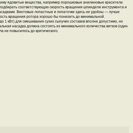
ящему ядовитые вещества, например порошковые анилиновые красители.
 подбирать соответствующую скорость вращения шпинделя инструмента и
садками. Винтовые лопастные и лопаточки здесь не удобны — лучше
рость вращения ротора хорошо бы понизить до минимальной.
 1 кВт) для смешивания сухих сыпучих составов вполне допустимо, но
ральная насадка должна состоять из минимального количества витков (один
а не повысилось до критического.