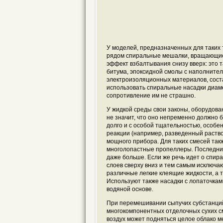
У моделей, предназначенных для таких 
рядом спиральные мешалки, вращающие
эффект взбалтывания снизу вверх: это
битума, эпоксидной смолы с наполнителям
электроизоляционных материалов, сост
использовать спиральные насадки диаме
сопротивление им не страшно.
У жидкой среды свои законы, оборудова
не значит, что оно непременно должно
долго и с особой тщательностью, особе
реакции (например, разведенный раство
мощного прибора. Для таких смесей так
многолопастные пропеллеры. Последних 
даже больше. Если же речь идет о спир
слоев сверху вниз и тем самым исключа
различные легкие клеящие жидкости, а
Используют также насадки с лопаточкам
водяной основе.
При перемешивании сыпучих субстанций:
многокомпонентных отделочных сухих см
воздух может подняться целое облако ме