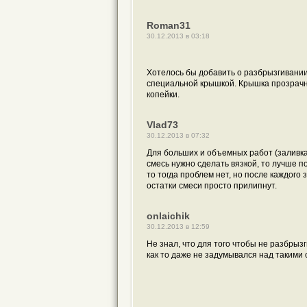
Roman31
30.12.2013 в 03:18
Хотелось бы добавить о разбрызгивании
специальной крышкой. Крышка прозрачна
копейки.
Vlad73
30.12.2013 в 07:32
Для больших и объемных работ (заливка
смесь нужно сделать вязкой, то лучше п
то тогда проблем нет, но после каждого
остатки смеси просто прилипнут.
onlaichik
30.12.2013 в 12:59
Не знал, что для того чтобы не разбры
как то даже не задумывался над такими 