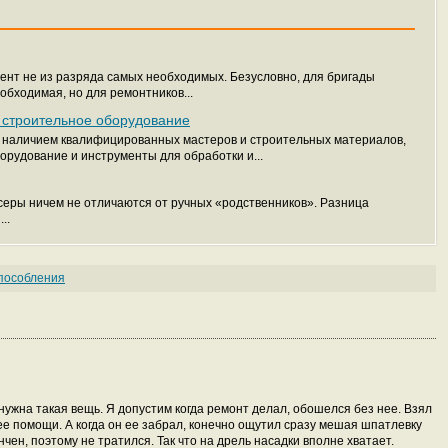
ент не из разряда самых необходимых. Безусловно, для бригады
бходимая, но для ремонтников...
строительное оборудование
 с наличием квалифицированных мастеров и строительных материалов,
рудование и инструменты для обработки и...
еры ничем не отличаются от ручных «родственников». Разница
..
способления
 нужна такая вещь. Я допустим когда ремонт делал, обошелся без нее. Взял
ее помощи. А когда он ее забрал, конечно ощутил сразу мешая шпатлевку
чен, поэтому не тратился. Так что на дрель насадки вполне хватает.