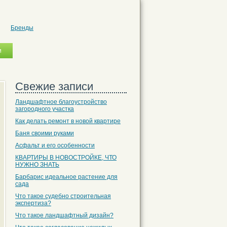
Бренды
Свежие записи
Ландшафтное благоустройство
загородного участка
Как делать ремонт в новой квартире
Баня своими руками
Асфальт и его особенности
КВАРТИРЫ В НОВОСТРОЙКЕ, ЧТО
НУЖНО ЗНАТЬ
Барбарис идеальное растение для
сада
Что такое судебно строительная
экспертиза?
Что такое ландшафтный дизайн?