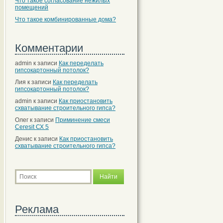
Что такое согласование нежилых
помещений
Что такое комбинированные дома?
Комментарии
admin
к записи
Как переделать
гипсокартонный потолок?
Лия
к записи
Как переделать
гипсокартонный потолок?
admin
к записи
Как приостановить
схватывание строительного гипса?
Олег
к записи
Приминение смеси
Ceresit СХ 5
Денис
к записи
Как приостановить
схватывание строительного гипса?
Реклама